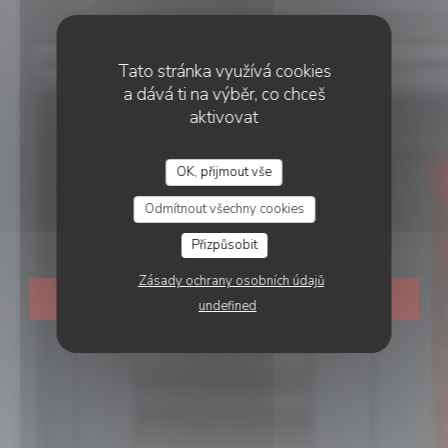
Tato stránka využívá cookies
a dává ti na výběr, co chceš
aktivovat
•
PARIS
Nous 4 | Restaurant
OK, přijmout vše
Odmítnout všechny cookies
bistronomique
Přizpůsobit
Zásady ochrany osobních údajů
REZERVOVAT STŮL
undefined