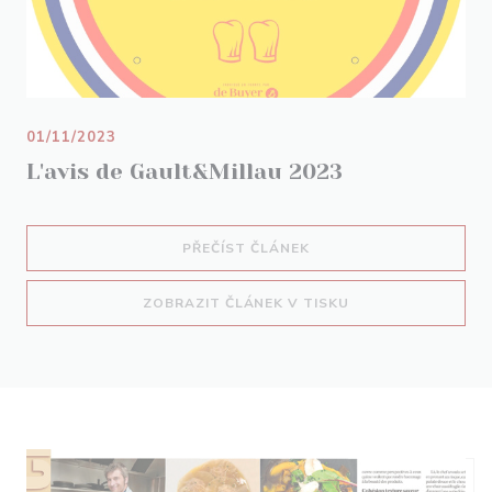
01/11/2023
L'avis de Gault&Millau 2023
((OTEVŘE SE V NOVÉM O
PŘEČÍST ČLÁNEK
((OTEVŘE SE V NO
ZOBRAZIT ČLÁNEK V TISKU