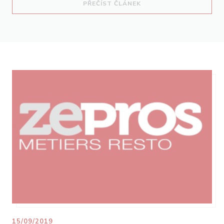
((OTEVŘE SE V NOVÉM O
PŘEČÍST ČLÁNEK
15/09/2019