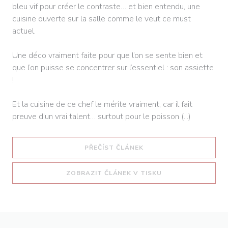
bleu vif pour créer le contraste… et bien entendu, une
cuisine ouverte sur la salle comme le veut ce must
actuel.
Une déco vraiment faite pour que l’on se sente bien et
que l’on puisse se concentrer sur l’essentiel : son assiette
!
Et la cuisine de ce chef le mérite vraiment, car il fait
preuve d’un vrai talent… surtout pour le poisson (...)
((OTEVŘE SE V NOVÉM O
PŘEČÍST ČLÁNEK
((OTEVŘE SE V NO
ZOBRAZIT ČLÁNEK V TISKU