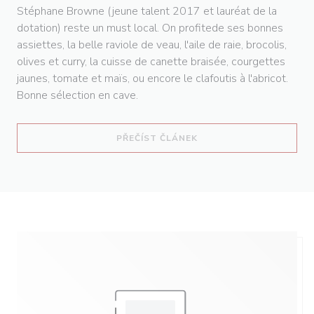
Stéphane Browne (jeune talent 2017 et lauréat de la
dotation) reste un must local. On profitede ses bonnes
assiettes, la belle raviole de veau, l'aile de raie, brocolis,
olives et curry, la cuisse de canette braisée, courgettes
jaunes, tomate et maïs, ou encore le clafoutis à l'abricot.
Bonne sélection en cave.
((OTEVŘE SE V NOVÉM O
PŘEČÍST ČLÁNEK