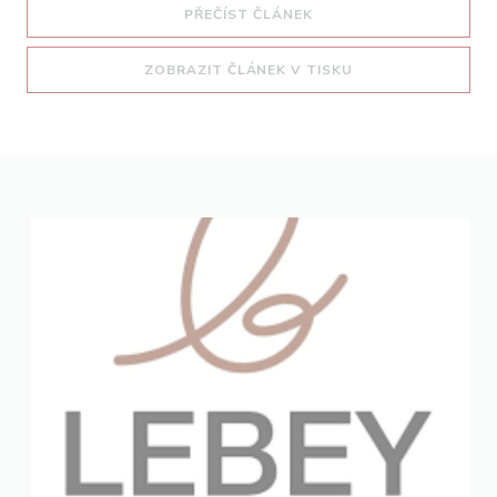
((OTEVŘE SE V NOVÉM O
PŘEČÍST ČLÁNEK
((OTEVŘE SE V NO
ZOBRAZIT ČLÁNEK V TISKU