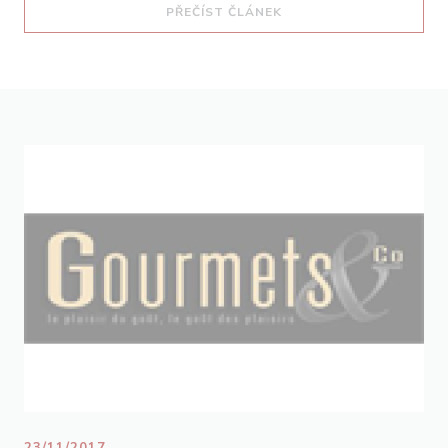
((OTEVŘE SE V NOVÉM O
PŘEČÍST ČLÁNEK