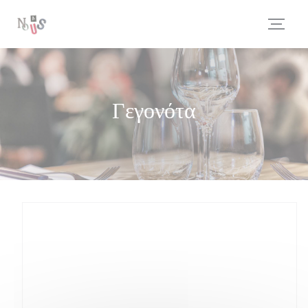
Πίνακας διαχείρισης "Μπισκότων" (Cookies)
Γεγονότα