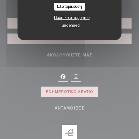
ΚΡΆΤΗΣΗ
Εξατομίκευση
Πολιτική απορρήτου
ΚΆΝΤΕ ΚΡΆΤΗΣΗ ΤΡΑΠΕΖΙΟΎ
undefined
ΚΟΥΠΌΝΙΑ
ΑΚΟΛΟΥΘΉΣΤΕ ΜΑΣ
Facebook ((ανοίγει σε νέο παράθυρ
Instagram ((ανοίγει σε νέο π
ΕΝΗΜΕΡΩΤΙΚΌ ΔΕΛΤΊΟ
ΑΝΤΑΜΟΙΒΈΣ