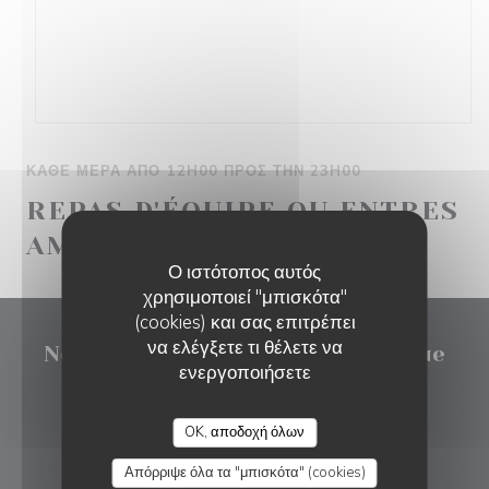
ΚΆΘΕ ΜΈΡΑ ΑΠΌ 12H00 ΠΡΟΣ ΤΗΝ 23H00
REPAS D'ÉQUIPE OU ENTRES
AMIS
Ο ιστότοπος αυτός
χρησιμοποιεί "μπισκότα"
(cookies) και σας επιτρέπει
να ελέγξετε τι θέλετε να
Nous 4 | Restaurant bistronomique
ενεργοποιήσετε
((ανοίγει σε νέο παρά
3 Rue Beccaria 75012 Paris
OK, αποδοχή όλων
06 06 70 64 92
Απόρριψε όλα τα "μπισκότα" (cookies)