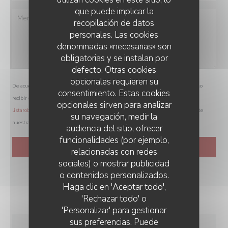
que puede implicar la
recopilación de datos
personales. Las cookies
denominadas «necesarias» son
obligatorias y se instalan por
defecto. Otras cookies
opcionales requieren su
De acuerdo con la normativa de protección de datos, puede ejercer su derecho a no
consentimiento. Estas cookies
recibir comunicaciones comerciales inscribiéndose en la Lista Robinson:
opcionales sirven para analizar
listarobinson.es
. Para más información sobre el tratamiento de sus datos, consulte
su navegación, medir la
nuestra
política de privacidad
.
audiencia del sitio, ofrecer
funcionalidades (por ejemplo,
relacionadas con redes
sociales) o mostrar publicidad
o contenidos personalizados.
Haga clic en 'Aceptar todo',
'Rechazar todo' o
'Personalizar' para gestionar
sus preferencias. Puede