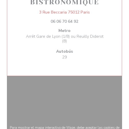
BISTRONOMIQUE
((abre en una nueva 
3 Rue Beccaria 75012 Paris
06 06 70 64 92
Metro
Arrêt Gare de Lyon (1/8) ou Reuilly Diderot
(8)
Autobús
29
Para mostrar el mapa interactivo de Waze, debe aceptar las cookies de