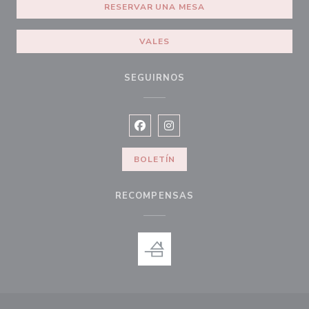
RESERVAR UNA MESA
VALES
SEGUIRNOS
Facebook ((abre en una nueva vent
Instagram ((abre en una nuev
BOLETÍN
RECOMPENSAS