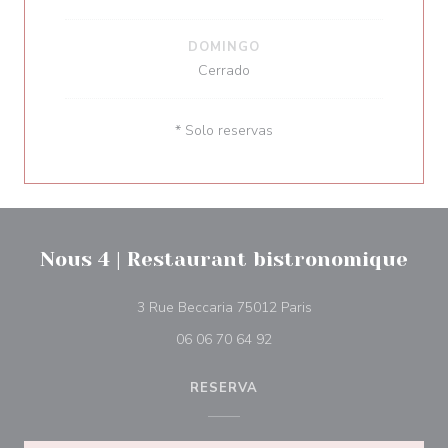
DOMINGO
Cerrado
* Solo reservas
Nous 4 | Restaurant bistronomique
((abre en una nueva 
3 Rue Beccaria 75012 Paris
06 06 70 64 92
RESERVA