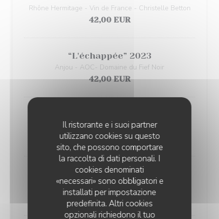
Rhône Hermitage - Vin de France - Christelle Betton
42,00 EUR
“L'échappée” 2023
Anjou - AOC- Domaine du Fief Noir
42,00 EUR
“Un Temps pour Elle” 2022
Il ristorante e i suoi partner
Languedoc - Vin de France - Villa Tempora
utilizzano cookies su questo
46,00 EUR
sito, che possono comportare
la raccolta di dati personali. I
cookies denominati
“Les Lucioles” 2021
«necessari» sono obbligatori e
Languedoc Roussillon - AOC - Domaine Modat
installati per impostazione
65,00 EUR
predefinita. Altri cookies
opzionali richiedono il tuo