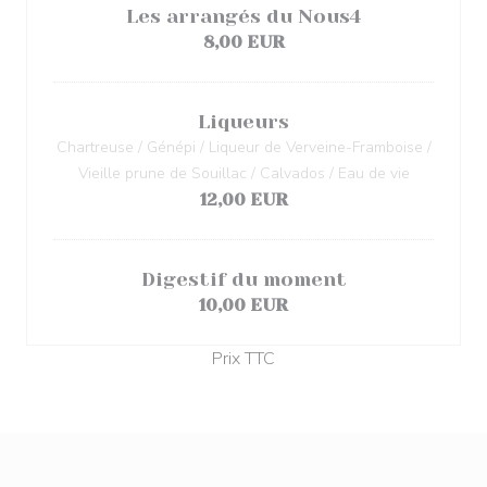
Les arrangés du Nous4
8,00 EUR
Liqueurs
Chartreuse / Génépi / Liqueur de Verveine-Framboise /
Vieille prune de Souillac / Calvados / Eau de vie
12,00 EUR
Digestif du moment
10,00 EUR
Prix TTC