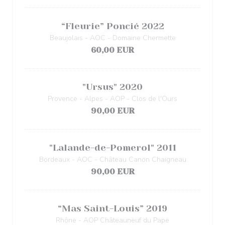
“Fleurie” Poncié 2022
Beaujolais - AOC - Domaine Chermette
60,00 EUR
"Ursus" 2020
Provence - Alpes - AOP - Clos de l'Ours
90,00 EUR
"Lalande-de-Pomerol" 2011
Bordeaux - AOC - Château Canon Chaigneau
90,00 EUR
“Mas Saint-Louis” 2019
Rhône - AOP Châteauneuf du Pape