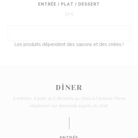
ENTRÉE / PLAT / DESSERT
32 €
Les produits dépendent des saisons et des criées !
DÎNER
4 entrées, 4 plats et 2 desserts au choix à l'ardoise. Menu
végétarien sur demande auprès du chef.