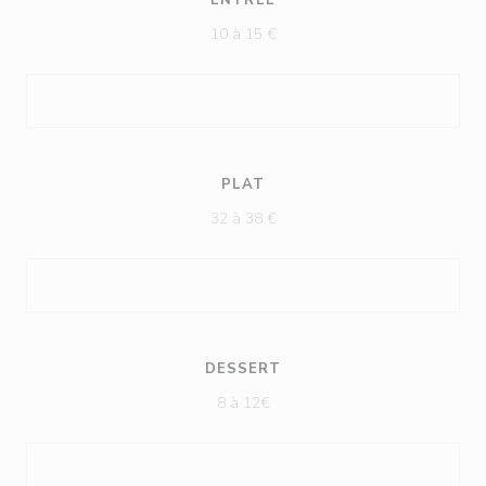
ENTRÉE
10 à 15 €
PLAT
32 à 38 €
DESSERT
8 à 12€