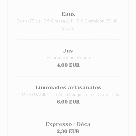
Eaux
Evian (75 cl) : 6 € Orezza (1 l) : 8 € Châteldon (75 cl) :
9,50 €
Jus
Les producteurs d’abord
4,00 EUR
Limonades artisanales
LA MORTUACIENNE (33 cl) L’originale Bio, Citron, Cola
6,00 EUR
Expresso / Déca
2,30 EUR