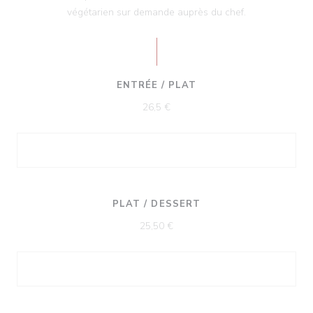
végétarien sur demande auprès du chef.
ENTRÉE / PLAT
26,5 €
PLAT / DESSERT
25,50 €