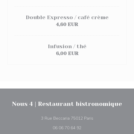
Double Expresso / café crème
4,60 EUR
Infusion / thé
6,00 EUR
Nous 4 | Restaurant bistronomique
((apre una nuova fines
3 Rue Beccaria 75012 Paris
06 06 70 64 92