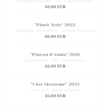
Languedoc-Roussillon - AOC Château La Roque
42,00 EUR
"Pinot Noir" 2022
Bourgogne - Vin de France - Les Rives de l'Estang
40,00 EUR
"Pineau d'Aunis" 2018
Coteaux du Loir - AOC - Domaine Gigou
42,00 EUR
“Clos Messemé” 2022
Loire - AOC - Emmanuel Haget
45,00 EUR