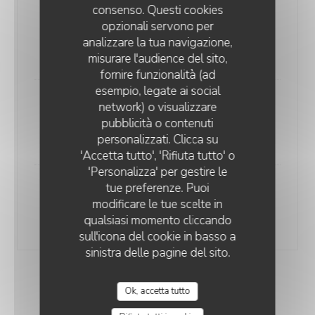
consenso. Questi cookies
“François 1er” 2019
opzionali servono per
Loire - AOC Domaine des Huards
analizzare la tua navigazione,
65,00 EUR
misurare l'audience del sito,
fornire funzionalità (ad
esempio, legate ai social
"Les Genièvrières" 2022
network) o visualizzare
pubblicità o contenuti
Saône-et-Loire - AOC - Domaine Guillot-Broux
personalizzati. Clicca su
75,00 EUR
'Accetta tutto', 'Rifiuta tutto' o
'Personalizza' per gestire le
tue preferenze. Puoi
"Asphodèle" 2019
modificare le tue scelte in
Bordeaux - AOC - Château Climens
qualsiasi momento cliccando
90,00 EUR
sull'icona del cookie in basso a
sinistra delle pagine del sito.
VINS ROUGES
Ok, accetta tutto
Bouteille 75cl