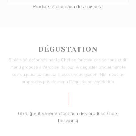
Produits en fonction des saisons !
DÉGUSTATION
5 plats sélectionnés par le Chef en fonction des saisons et du
menu proposé à l'ardoise du jour. A déguster uniquement le
soir du jeudi au samedi. Laissez-vous guider ! NB : nous ne
proposons pas de menu Dégustation végétarien.
65 € (peut varier en fonction des produits / hors
boissons)