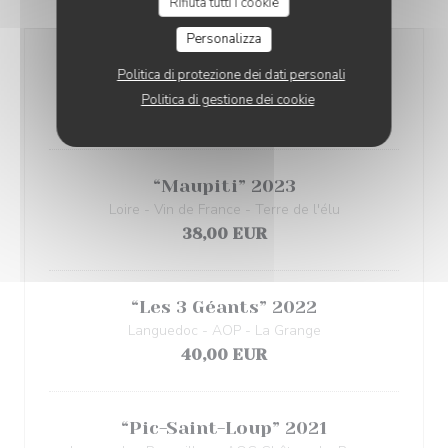
Rifiuta tutti i cookie
Personalizza
“Bergerie” 2021
Politica di protezione dei dati personali
Pays d'Oc - IGP - Domaine de Cantaussel
Politica di gestione dei cookie
36,00 EUR
“Maupiti” 2023
Loire - Vin de France - Terre de l'élu
38,00 EUR
“Les 3 Géants” 2022
Languedoc - AOP - La Grange
40,00 EUR
“Pic-Saint-Loup” 2021