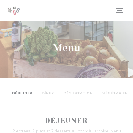
Personalizzazione delle tue scelte sui cookie
Menu
DÉJEUNER
DÎNER
DÉGUSTATION
VÉGÉTARIEN
DÉJEUNER
2 entrées, 2 plats et 2 desserts au choix à l'ardoise. Menu