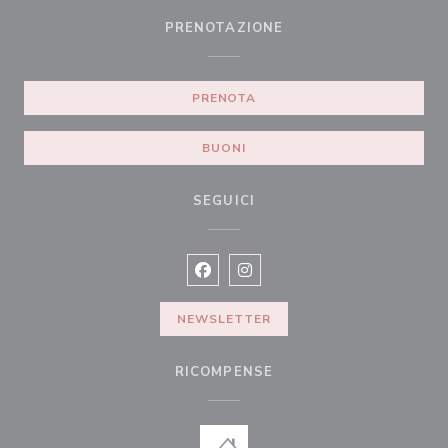
PRENOTAZIONE
PRENOTA
BUONI
SEGUICI
Facebook ((apre una nuova finestra)
Instagram ((apre una nuova fi
NEWSLETTER
RICOMPENSE