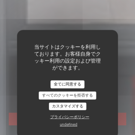
当サイトはクッキーを利用し
ております。お客様自身でク
ッキー利用の設定および管理
ができます。
フランス料理レストラン
•
PARIS
Nous 4 | Restaurant
全てに同意する
すべてのクッキーを拒否する
bistronomique
カスタマイズする
プライバシーポリシー
予約
undefined