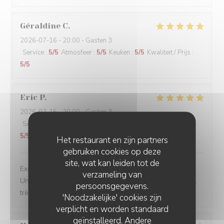
Géraldine
C
2026-07-16
- 20:00 - Gasten 3
Service
:
5
/5
Atmosfeer
:
5
/5
Keuken
:
5
/5
Kwaliteit / Prijs
:
5
/5
Eric
P
2026-07-15
- 20:00 - Gasten 3
Service
:
5
/5
Atmosfeer
:
5
/5
Keuken
:
5
/5
Kwaliteit / Prijs
:
5
/5
Het restaurant en zijn partners
gebruiken cookies op deze
site, wat kan leiden tot de
Excellente table. Produits de qualité, belle présentation.
verzameling van
Un vrai moment de gastronomie Française. Et personnel
persoonsgegevens.
très agréable.
'Noodzakelijke' cookies zijn
verplicht en worden standaard
geïnstalleerd. Andere