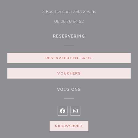
((opent in een nieuw 
3 Rue Beccaria 75012 Paris
06 06 70 64 92
RESERVERING
RESERVEER EEN TAFEL
VOUCHERS
VOLG ONS
Facebook ((opent in een nieuw vens
Instagram ((opent in een nieu
NIEUWSBRIEF