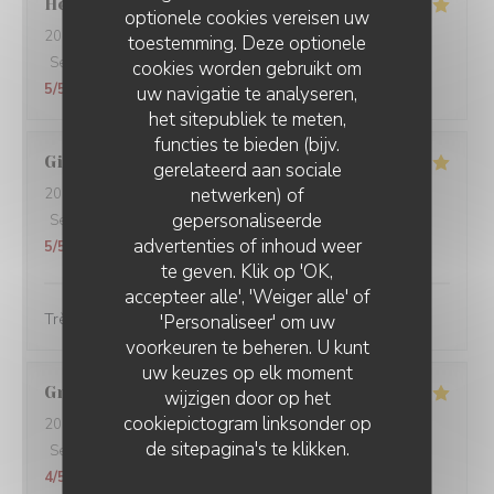
Hervé
D
optionele cookies vereisen uw
2026-07-03
- 19:30 - Gasten 2
toestemming. Deze optionele
Service
:
5
/5
Atmosfeer
:
5
/5
Keuken
:
5
/5
Kwaliteit / Prijs
:
cookies worden gebruikt om
5
/5
uw navigatie te analyseren,
het sitepubliek te meten,
functies te bieden (bijv.
Gilles
G
gerelateerd aan sociale
netwerken) of
2026-06-23
- 12:30 - Gasten 5
gepersonaliseerde
Service
:
5
/5
Atmosfeer
:
5
/5
Keuken
:
5
/5
Kwaliteit / Prijs
:
advertenties of inhoud weer
5
/5
te geven. Klik op 'OK,
accepteer alle', 'Weiger alle' of
Très bon et très convivial
'Personaliseer' om uw
voorkeuren te beheren. U kunt
uw keuzes op elk moment
Grégoire
V
wijzigen door op het
cookiepictogram linksonder op
2026-06-18
- 20:45 - Gasten 2
de sitepagina's te klikken.
Service
:
5
/5
Atmosfeer
:
5
/5
Keuken
:
5
/5
Kwaliteit / Prijs
:
4
/5