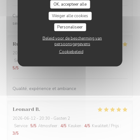
OK, accepteer alle
Cuisine créative et de qualité, ambiance conviviale et
Weiger alle cookies
service impeccable, je recommande sans hésiter.
Personaliseer
Beleid voor de bescherming van
Rudy
D
persoonsgegevens
Cookiebeleid
2026-06-13
- 19:00 - Gasten 2
Service
:
5
/5
Atmosfeer
:
5
/5
Keuken
:
5
/5
Kwaliteit / Prijs
:
5
/5
Qualité, expérience et ambiance
Leonard
B
2026-06-12
- 20:30 - Gasten 2
Service
:
5
/5
Atmosfeer
:
4
/5
Keuken
:
4
/5
Kwaliteit / Prijs
:
3
/5