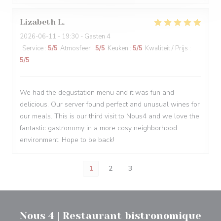
Lizabeth
L
2026-06-11
- 19:30 - Gasten 4
Service
:
5
/5
Atmosfeer
:
5
/5
Keuken
:
5
/5
Kwaliteit / Prijs
:
5
/5
We had the degustation menu and it was fun and
delicious. Our server found perfect and unusual wines for
our meals. This is our third visit to Nous4 and we love the
fantastic gastronomy in a more cosy neighborhood
environment. Hope to be back!
1
2
3
Nous 4 | Restaurant bistronomique