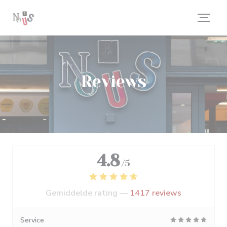
Cookies beheer paneel
Reviews
4.8
/5
Gemiddelde rating —
1417 reviews
Service