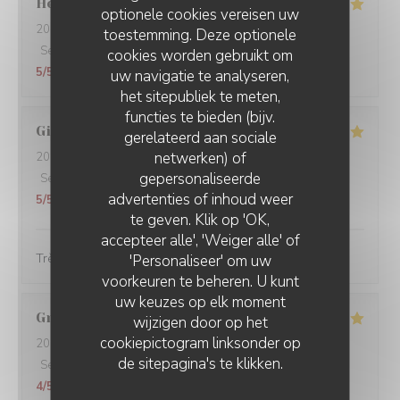
Hervé
D
optionele cookies vereisen uw
2026-07-03
- 19:30 - Gasten 2
toestemming. Deze optionele
Service
:
5
/5
Atmosfeer
:
5
/5
Keuken
:
5
/5
Kwaliteit / Prijs
:
cookies worden gebruikt om
5
/5
uw navigatie te analyseren,
het sitepubliek te meten,
functies te bieden (bijv.
Gilles
G
gerelateerd aan sociale
netwerken) of
2026-06-23
- 12:30 - Gasten 5
gepersonaliseerde
Service
:
5
/5
Atmosfeer
:
5
/5
Keuken
:
5
/5
Kwaliteit / Prijs
:
advertenties of inhoud weer
5
/5
te geven. Klik op 'OK,
accepteer alle', 'Weiger alle' of
Très bon et très convivial
'Personaliseer' om uw
voorkeuren te beheren. U kunt
uw keuzes op elk moment
Grégoire
V
wijzigen door op het
cookiepictogram linksonder op
2026-06-18
- 20:45 - Gasten 2
de sitepagina's te klikken.
Service
:
5
/5
Atmosfeer
:
5
/5
Keuken
:
5
/5
Kwaliteit / Prijs
:
4
/5