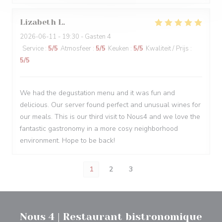
Lizabeth
L
2026-06-11
- 19:30 - Gasten 4
Service
:
5
/5
Atmosfeer
:
5
/5
Keuken
:
5
/5
Kwaliteit / Prijs
:
5
/5
We had the degustation menu and it was fun and
delicious. Our server found perfect and unusual wines for
our meals. This is our third visit to Nous4 and we love the
fantastic gastronomy in a more cosy neighborhood
environment. Hope to be back!
1
2
3
Nous 4 | Restaurant bistronomique