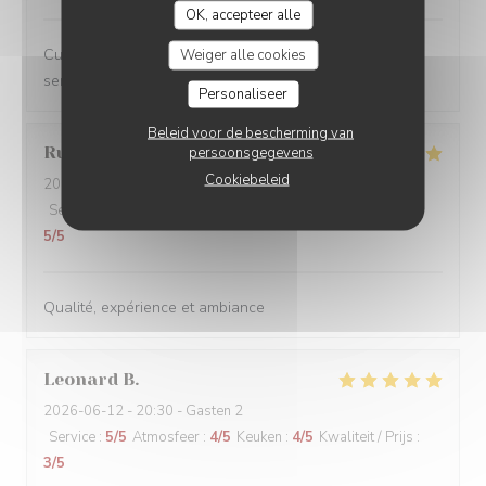
OK, accepteer alle
Cuisine créative et de qualité, ambiance conviviale et
Weiger alle cookies
service impeccable, je recommande sans hésiter.
Personaliseer
Beleid voor de bescherming van
Rudy
D
persoonsgegevens
Cookiebeleid
2026-06-13
- 19:00 - Gasten 2
Service
:
5
/5
Atmosfeer
:
5
/5
Keuken
:
5
/5
Kwaliteit / Prijs
:
5
/5
Qualité, expérience et ambiance
Leonard
B
2026-06-12
- 20:30 - Gasten 2
Service
:
5
/5
Atmosfeer
:
4
/5
Keuken
:
4
/5
Kwaliteit / Prijs
:
3
/5