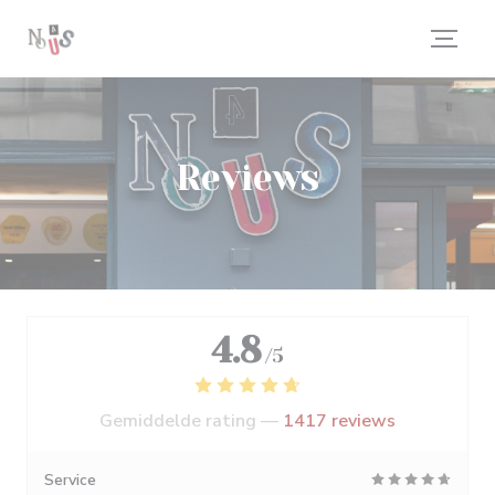
Cookies beheer paneel
Reviews
4.8
/5
Gemiddelde rating —
1417 reviews
Service