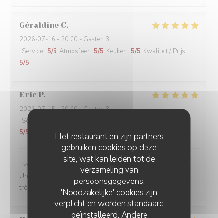
Géraldine
C
2026-07-16
- 20:00 - Gasten 3
Service
:
5
/5
Atmosfeer
:
5
/5
Keuken
:
5
/5
Kwaliteit / Prijs
:
5
/5
Eric
P
2026-07-15
- 20:00 - Gasten 3
Service
:
5
/5
Atmosfeer
:
5
/5
Keuken
:
5
/5
Kwaliteit / Prijs
:
5
/5
Het restaurant en zijn partners
gebruiken cookies op deze
site, wat kan leiden tot de
Excellente table. Produits de qualité, belle présentation.
verzameling van
Un vrai moment de gastronomie Française. Et personnel
persoonsgegevens.
très agréable.
'Noodzakelijke' cookies zijn
verplicht en worden standaard
geïnstalleerd. Andere