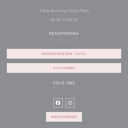
((opent in een nieuw 
3 Rue Beccaria 75012 Paris
06 06 70 64 92
RESERVERING
RESERVEER EEN TAFEL
VOUCHERS
VOLG ONS
Facebook ((opent in een nieuw vens
Instagram ((opent in een nieu
NIEUWSBRIEF