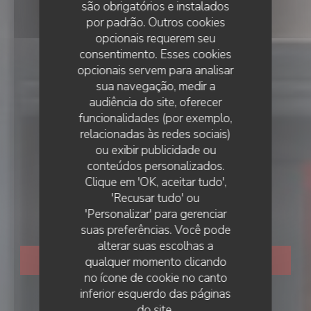
são obrigatórios e instalados
por padrão. Outros cookies
opcionais requerem seu
consentimento. Esses cookies
opcionais servem para analisar
sua navegação, medir a
audiência do site, oferecer
funcionalidades (por exemplo,
relacionadas às redes sociais)
•
PARIS
ou exibir publicidade ou
conteúdos personalizados.
Nous 4 | Restaurant
Clique em 'OK, aceitar tudo',
'Recusar tudo' ou
bistronomique
'Personalizar' para gerenciar
suas preferências. Você pode
alterar suas escolhas a
qualquer momento clicando
RESERVAR UMA MESA
no ícone de cookie no canto
inferior esquerdo das páginas
do site.