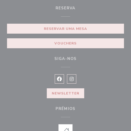
RESERVA
RESERVAR UMA MESA
VOUCHERS
SIGA-NOS
Facebook ((abre numa nova janela))
Instagram ((abre numa nova ja
NEWSLETTER
PRÉMIOS