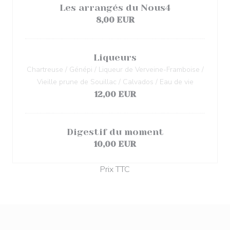
Les arrangés du Nous4
8,00 EUR
Liqueurs
Chartreuse / Génépi / Liqueur de Verveine-Framboise /
Vieille prune de Souillac / Calvados / Eau de vie
12,00 EUR
Digestif du moment
10,00 EUR
Prix TTC