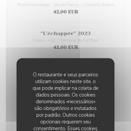
Rhône Hermitage - Vin de France - Christelle Betton
42,00 EUR
“L'échappée” 2023
Anjou - AOC- Domaine du Fief Noir
42,00 EUR
“Un Temps pour Elle” 2022
O restaurante e seus parceiros
Languedoc - Vin de France - Villa Tempora
utilizam cookies neste site, o
46,00 EUR
que pode implicar na coleta de
dados pessoais. Os cookies
denominados «necessários»
“Les Lucioles” 2021
são obrigatórios e instalados
Languedoc Roussillon - AOC - Domaine Modat
por padrão. Outros cookies
65,00 EUR
opcionais requerem seu
consentimento. Esses cookies