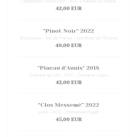
Languedoc-Roussillon - AOC Château La Roque
42,00 EUR
"Pinot Noir" 2022
Bourgogne - Vin de France - Les Rives de l'Estang
40,00 EUR
"Pineau d'Aunis" 2018
Coteaux du Loir - AOC - Domaine Gigou
42,00 EUR
“Clos Messemé” 2022
Loire - AOC - Emmanuel Haget
45,00 EUR