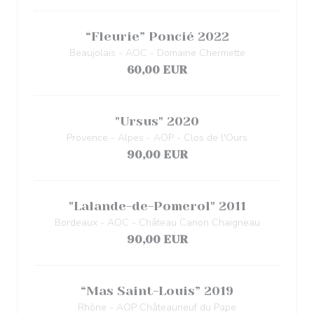
“Fleurie” Poncié 2022
Beaujolais - AOC - Domaine Chermette
60,00 EUR
"Ursus" 2020
Provence - Alpes - AOP - Clos de l'Ours
90,00 EUR
"Lalande-de-Pomerol" 2011
Bordeaux - AOC - Château Canon Chaigneau
90,00 EUR
“Mas Saint-Louis” 2019
Rhône - AOP Châteauneuf du Pape