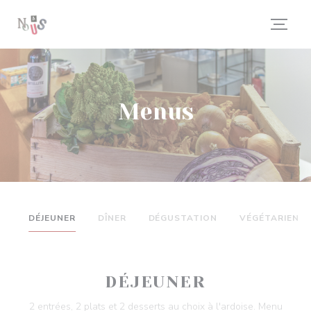
Painel de Gerenciamento de Cookies
Menus
DÉJEUNER
DÎNER
DÉGUSTATION
VÉGÉTARIEN
DÉJEUNER
2 entrées, 2 plats et 2 desserts au choix à l'ardoise. Menu