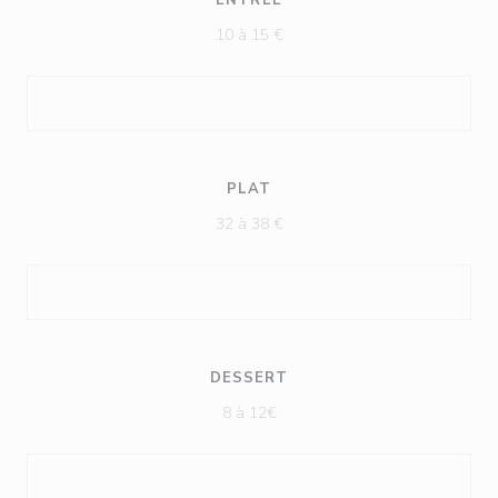
ENTRÉE
10 à 15 €
PLAT
32 à 38 €
DESSERT
8 à 12€