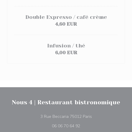
Double Expresso / café crème
4,60 EUR
Infusion / thé
6,00 EUR
Nous 4 | Restaurant bistronomique
((abre numa nova jane
3 Rue Beccaria 75012 Paris
06 06 70 64 92