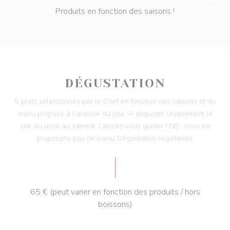
Produits en fonction des saisons !
DÉGUSTATION
5 plats sélectionnés par le Chef en fonction des saisons et du
menu proposé à l'ardoise du jour. A déguster uniquement le
soir du jeudi au samedi. Laissez-vous guider ! NB : nous ne
proposons pas de menu Dégustation végétarien.
65 € (peut varier en fonction des produits / hors
boissons)