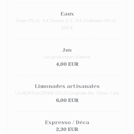
Eaux
Evian (75 cl) : 6 € Orezza (1 l) : 8 € Châteldon (75 cl) :
9,50 €
Jus
Les producteurs d’abord
4,00 EUR
Limonades artisanales
LA MORTUACIENNE (33 cl) L’originale Bio, Citron, Cola
6,00 EUR
Expresso / Déca
2,30 EUR