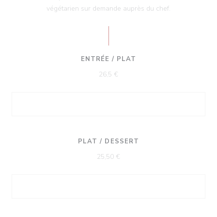
végétarien sur demande auprès du chef.
ENTRÉE / PLAT
26,5 €
PLAT / DESSERT
25,50 €