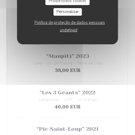
Proíbe todos cookies
Personalizar
“Bergerie” 2021
Política de proteção de dados pessoais
Pays d'Oc - IGP - Domaine de Cantaussel
undefined
36,00 EUR
“Maupiti” 2023
Loire - Vin de France - Terre de l'élu
38,00 EUR
“Les 3 Géants” 2022
Languedoc - AOP - La Grange
40,00 EUR
“Pic-Saint-Loup” 2021