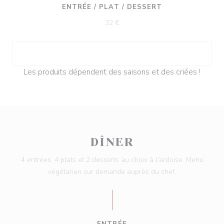
ENTRÉE / PLAT / DESSERT
32 €
Les produits dépendent des saisons et des criées !
DÎNER
4 entrées, 4 plats et 2 desserts au choix à l'ardoise. Menu
végétarien sur demande auprès du chef.