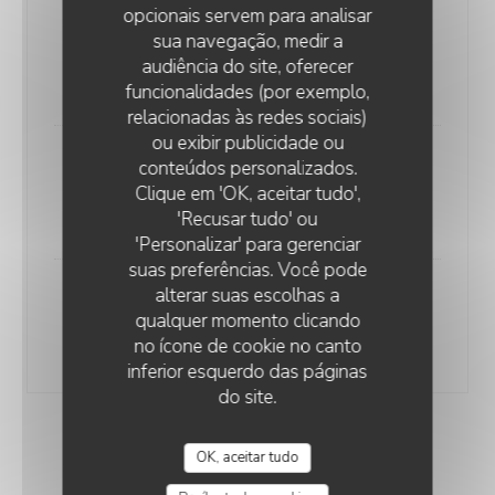
opcionais servem para analisar
“François 1er” 2019
sua navegação, medir a
Loire - AOC Domaine des Huards
audiência do site, oferecer
65,00 EUR
funcionalidades (por exemplo,
relacionadas às redes sociais)
ou exibir publicidade ou
"Les Genièvrières" 2022
conteúdos personalizados.
Clique em 'OK, aceitar tudo',
Saône-et-Loire - AOC - Domaine Guillot-Broux
'Recusar tudo' ou
75,00 EUR
'Personalizar' para gerenciar
suas preferências. Você pode
alterar suas escolhas a
"Asphodèle" 2019
qualquer momento clicando
Bordeaux - AOC - Château Climens
no ícone de cookie no canto
90,00 EUR
inferior esquerdo das páginas
do site.
VINS ROUGES
OK, aceitar tudo
Bouteille 75cl