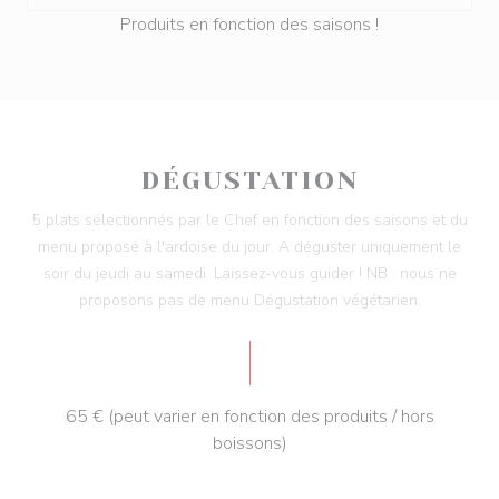
Produits en fonction des saisons !
DÉGUSTATION
5 plats sélectionnés par le Chef en fonction des saisons et du
menu proposé à l'ardoise du jour. A déguster uniquement le
soir du jeudi au samedi. Laissez-vous guider ! NB : nous ne
proposons pas de menu Dégustation végétarien.
65 € (peut varier en fonction des produits / hors
boissons)