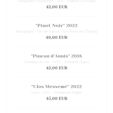
Languedoc-Roussillon - AOC Château La Roque
42,00 EUR
"Pinot Noir" 2022
Bourgogne - Vin de France - Les Rives de l'Estang
40,00 EUR
"Pineau d'Aunis" 2018
Coteaux du Loir - AOC - Domaine Gigou
42,00 EUR
“Clos Messemé” 2022
Loire - AOC - Emmanuel Haget
45,00 EUR