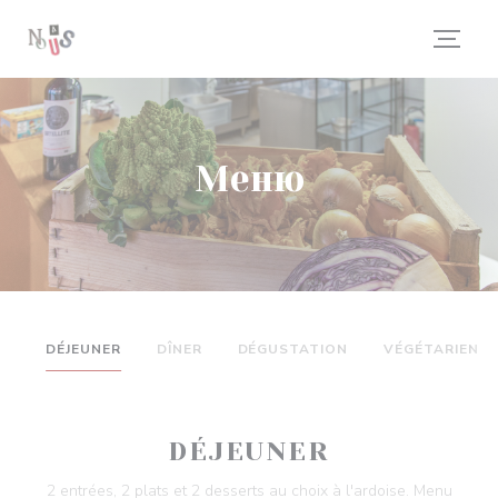
Панель управления cookies
Меню
DÉJEUNER
DÎNER
DÉGUSTATION
VÉGÉTARIEN
DÉJEUNER
2 entrées, 2 plats et 2 desserts au choix à l'ardoise. Menu