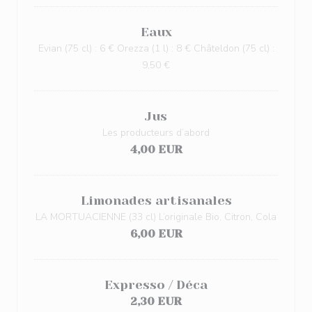
Eaux
Evian (75 cl) : 6 € Orezza (1 l) : 8 € Châteldon (75 cl) :
9,50 €
Jus
Les producteurs d’abord
4,00 EUR
Limonades artisanales
LA MORTUACIENNE (33 cl) L’originale Bio, Citron, Cola
6,00 EUR
Expresso / Déca
2,30 EUR