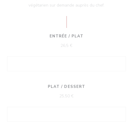
végétarien sur demande auprès du chef.
ENTRÉE / PLAT
26,5 €
PLAT / DESSERT
25,50 €