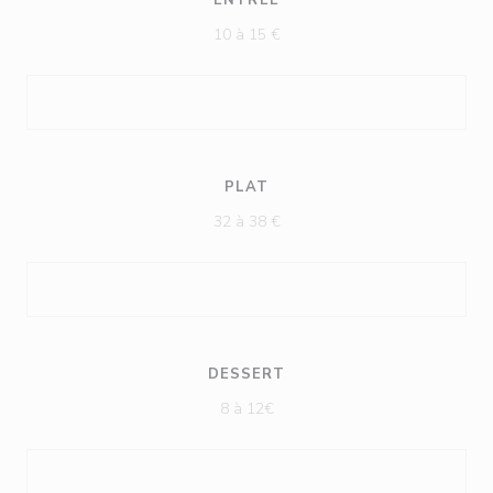
ENTRÉE
10 à 15 €
PLAT
32 à 38 €
DESSERT
8 à 12€