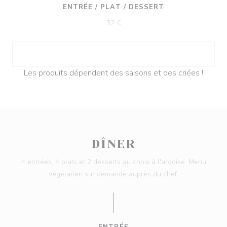
ENTRÉE / PLAT / DESSERT
32 €
Les produits dépendent des saisons et des criées !
DÎNER
4 entrées, 4 plats et 2 desserts au choix à l'ardoise. Menu
végétarien sur demande auprès du chef.