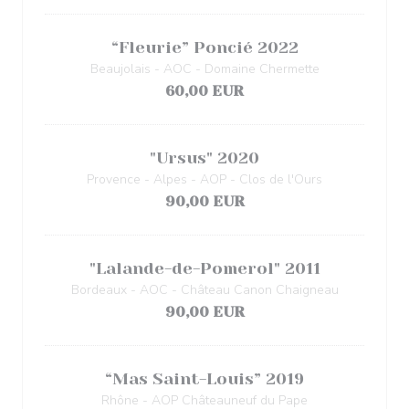
“Fleurie” Poncié 2022
Beaujolais - AOC - Domaine Chermette
60,00 EUR
"Ursus" 2020
Provence - Alpes - AOP - Clos de l'Ours
90,00 EUR
"Lalande-de-Pomerol" 2011
Bordeaux - AOC - Château Canon Chaigneau
90,00 EUR
“Mas Saint-Louis” 2019
Rhône - AOP Châteauneuf du Pape