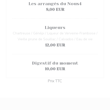
Les arrangés du Nous4
8,00 EUR
Liqueurs
Chartreuse / Génépi / Liqueur de Verveine-Framboise /
Vieille prune de Souillac / Calvados / Eau de vie
12,00 EUR
Digestif du moment
10,00 EUR
Prix TTC