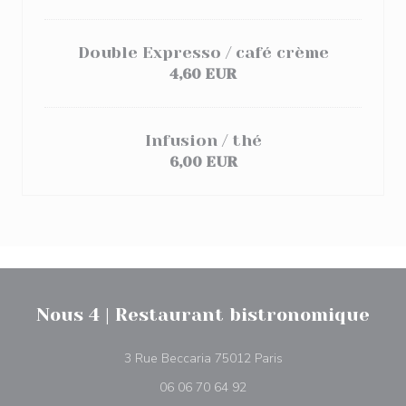
Double Expresso / café crème
4,60 EUR
Infusion / thé
6,00 EUR
Nous 4 | Restaurant bistronomique
((открывается в нов
3 Rue Beccaria 75012 Paris
06 06 70 64 92