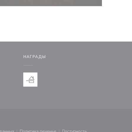
М
НАГРАДЫ
новом окне))
тся в новом окне))
 данных
Политика печенье
Доступность