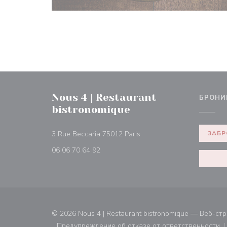
Nous 4 | Restaurant
БРОНИ
bistronomique
((открывается в новом ок
3 Rue Beccaria 75012 Paris
ЗАБР
06 06 70 64 92
© 2026 Nous 4 | Restaurant bistronomique — Веб-с
Предупреждение об отказе от ответственности