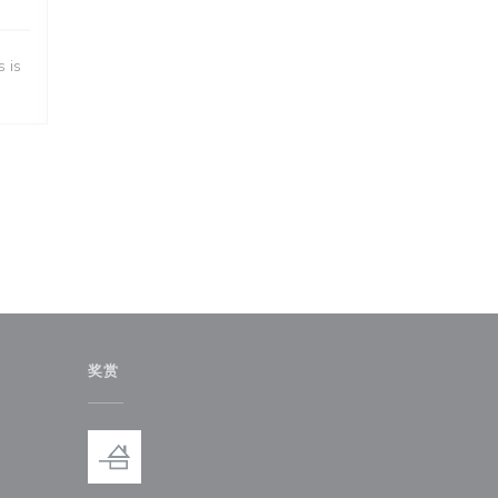
 is
奖赏
)
中打开))