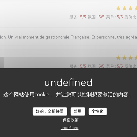
服务
:
5
/5
氛围
:
5
/5
菜单
:
5
/5
质价比
ation. Un vrai moment de gastronomie Française. Et personnel très agréa
服务
:
5
/5
氛围
:
5
/5
菜单
:
5
/5
质价比
这个网站使用cookie， 并让您可以控制想要激活的内容。
服务
:
5
/5
氛围
:
5
/5
菜单
:
5
/5
质价比
好的，全部接受
禁用
个性化
保密政策
undefined