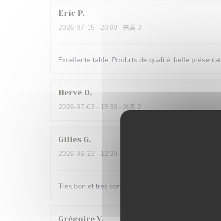
Eric
P
2026-07-15
- 20:00 - 来宾 3
Excellente table. Produits de qualité, belle présent
Hervé
D
2026-07-03
- 19:30 - 来宾 2
Gilles
G
2026-06-23
- 12:30 - 来宾 5
Très bon et très convivial
Grégoire
V