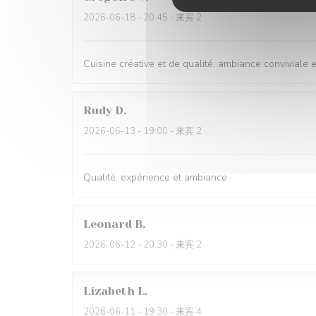
2026-06-18
- 20:45 - 来宾 2
Cuisine créative et de qualité, ambiance conviviale
Rudy
D
2026-06-13
- 19:00 - 来宾 2
Qualité, expérience et ambiance
Leonard
B
2026-06-12
- 20:30 - 来宾 2
Lizabeth
L
2026-06-11
- 19:30 - 来宾 4