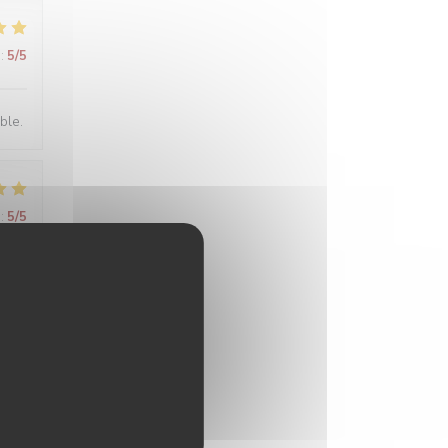
:
5
/5
ble.
:
5
/5
:
5
/5