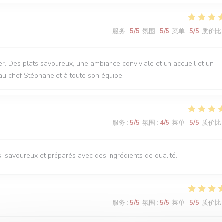
服务
:
5
/5
氛围
:
5
/5
菜单
:
5
/5
质价比
r. Des plats savoureux, une ambiance conviviale et un accueil et un
au chef Stéphane et à toute son équipe.
服务
:
5
/5
氛围
:
4
/5
菜单
:
5
/5
质价比
s, savoureux et préparés avec des ingrédients de qualité.
服务
:
5
/5
氛围
:
5
/5
菜单
:
5
/5
质价比