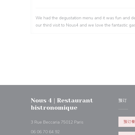
We had the degustation menu and it was fun and del
our third visit to Nous4 and we love the fantastic 
Nous 4 | Restaurant
预订
bistronomique
((在新窗口中打开))
3 Rue Beccaria 75012 Paris
预订
06 06 70 64 92