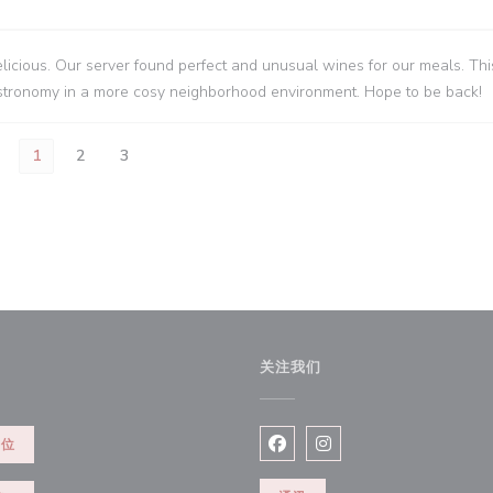
icious. Our server found perfect and unusual wines for our meals. This
gastronomy in a more cosy neighborhood environment. Hope to be back!
1
2
3
关注我们
餐位
Facebook ((在新窗口中打开)
Instagram ((在新窗口