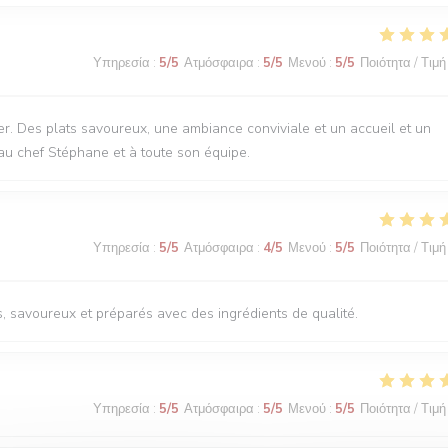
Υπηρεσία
:
5
/5
Ατμόσφαιρα
:
5
/5
Μενού
:
5
/5
Ποιότητα / Τιμή
r. Des plats savoureux, une ambiance conviviale et un accueil et un
au chef Stéphane et à toute son équipe.
Υπηρεσία
:
5
/5
Ατμόσφαιρα
:
4
/5
Μενού
:
5
/5
Ποιότητα / Τιμή
s, savoureux et préparés avec des ingrédients de qualité.
Υπηρεσία
:
5
/5
Ατμόσφαιρα
:
5
/5
Μενού
:
5
/5
Ποιότητα / Τιμή