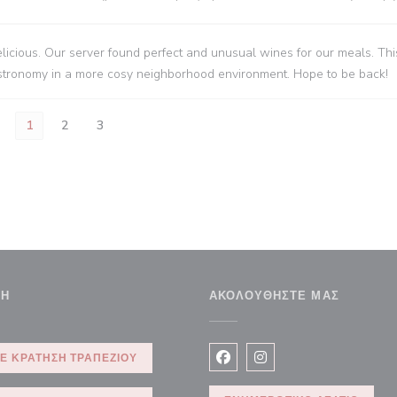
icious. Our server found perfect and unusual wines for our meals. This
gastronomy in a more cosy neighborhood environment. Hope to be back!
1
2
3
ΣΗ
ΑΚΟΛΟΥΘΉΣΤΕ ΜΑΣ
Ε ΚΡΆΤΗΣΗ ΤΡΑΠΕΖΙΟΎ
Facebook ((ανοίγει σε νέο 
Instagram ((ανοίγει σ