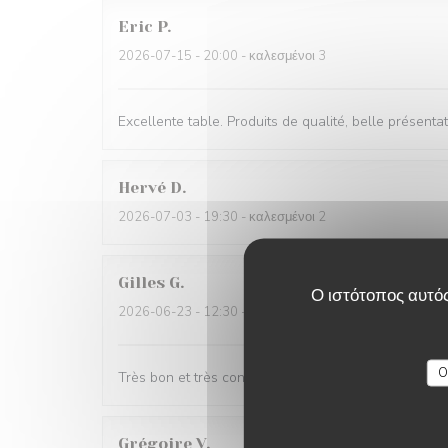
Eric
P
2026-07-15
- 20:00 - καλεσμένοι 3
Excellente table. Produits de qualité, belle présent
Hervé
D
2026-07-03
- 19:30 - καλεσμένοι 2
Gilles
G
Ο ιστότοπος αυτός
2026-06-23
- 12:30 - καλεσμένοι 5
O
Très bon et très convivial
Grégoire
V