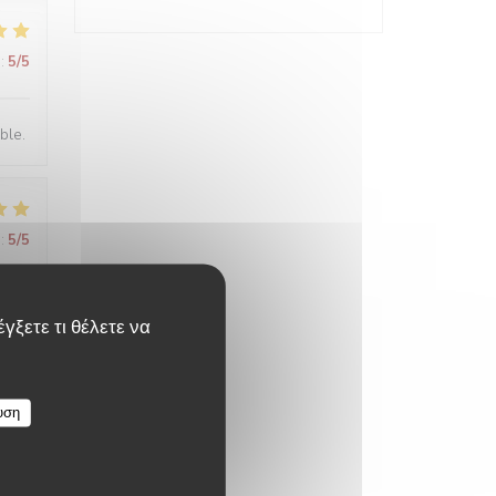
:
5
/5
ble.
:
5
/5
γξετε τι θέλετε να
:
5
/5
υση