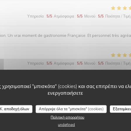
Υπηρεσία
:
5
/5
Ατμόσφαιρα
:
5
/5
Μενού
:
5
/5
Ποιότητα / Τιμή
ation. Un vrai moment de gastronomie Française. Et personnel très agréa
Υπηρεσία
:
5
/5
Ατμόσφαιρα
:
5
/5
Μενού
:
5
/5
Ποιότητα / Τιμή
 χρησιμοποιεί "μπισκότα" (cookies) και σας επιτρέπει να ελέ
Υπηρεσία
:
5
/5
Ατμόσφαιρα
:
5
/5
Μενού
:
5
/5
Ποιότητα / Τιμή
ενεργοποιήσετε
K, αποδοχή όλων
Απόρριψε όλα τα "μπισκότα" (cookies)
Εξατομίκε
Πολιτική απορρήτου
undefined