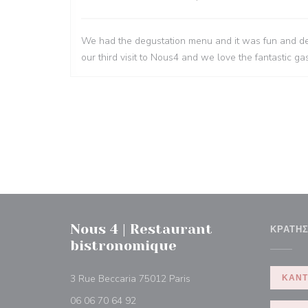
We had the degustation menu and it was fun and del
our third visit to Nous4 and we love the fantastic 
Nous 4 | Restaurant
ΚΡΆΤΗ
bistronomique
((ανοίγει σε νέο παράθυρο))
3 Rue Beccaria 75012 Paris
ΚΆΝΤ
06 06 70 64 92