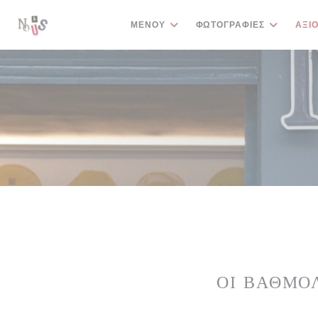
Πίνακας διαχείρισης "Μπισκότων" (Cookies)
ΜΕΝΟΎ
ΦΩΤΟΓΡΑΦΊΕΣ
ΑΞΙ
ΟΙ ΒΑΘΜΟ