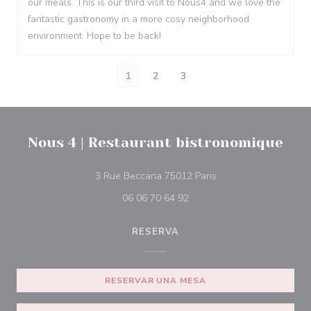
our meals. This is our third visit to Nous4 and we love the
fantastic gastronomy in a more cosy neighborhood
environment. Hope to be back!
1
2
3
Nous 4 | Restaurant bistronomique
((abre en una nueva 
3 Rue Beccaria 75012 Paris
06 06 70 64 92
RESERVA
RESERVAR UNA MESA