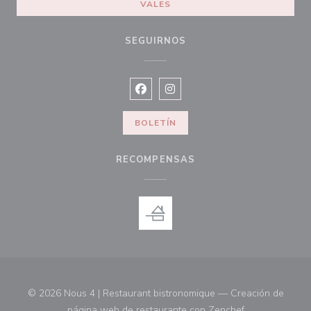
VALES
SEGUIRNOS
Facebook ((abre en una nueva vent
Instagram ((abre en una nuev
BOLETÍN
RECOMPENSAS
© 2026 Nous 4 | Restaurant bistronomique — Creación de
((abre en una 
página web de restaurante con
Zenchef