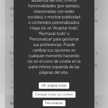
audiencia del sitio, ofrecer
funcionalidades (por ejemplo,
Gilles
G
relacionadas con redes
2026-06-23
- 12:30 - Invitados 5
sociales) o mostrar publicidad
Servicio
:
5
/5
Ambiente
:
5
/5
Menú
:
5
/5
Calidad / Precio
:
5
/5
o contenidos personalizados.
Haga clic en 'Aceptar todo',
'Rechazar todo' o
Très bon et très convivial
'Personalizar' para gestionar
sus preferencias. Puede
cambiar sus opciones en
Grégoire
V
cualquier momento haciendo
2026-06-18
- 20:45 - Invitados 2
clic en el icono de cookie en la
Servicio
:
5
/5
Ambiente
:
5
/5
Menú
:
5
/5
Calidad / Precio
:
4
/5
parte inferior izquierda de las
páginas del sitio.
Cuisine créative et de qualité, ambiance conviviale et
OK, aceptar todas
service impeccable, je recommande sans hésiter.
Denegar todas las cookies
Personalizar
Rudy
D