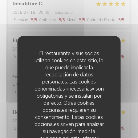
Géraldine
C
2026-07-16
- 20:00 - Invitados 3
Servicio
:
5
/5
Ambiente
:
5
/5
Menú
:
5
/5
Calidad / Precio
:
5
/5
Eric
P
2026-07-15
- 20:00 - Invitados 3
El restaurante y sus socios
Servicio
:
5
/5
Ambiente
:
5
/5
Menú
:
5
/5
Calidad / Precio
:
5
/5
utilizan cookies en este sitio, lo
que puede implicar la
recopilación de datos
Excellente table. Produits de qualité, belle présentation.
personales. Las cookies
Un vrai moment de gastronomie Française. Et personnel
denominadas «necesarias» son
très agréable.
obligatorias y se instalan por
defecto. Otras cookies
opcionales requieren su
Hervé
D
consentimiento. Estas cookies
2026-07-03
- 19:30 - Invitados 2
opcionales sirven para analizar
Servicio
:
5
/5
Ambiente
:
5
/5
Menú
:
5
/5
Calidad / Precio
:
5
/5
su navegación, medir la