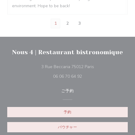
environment. Hope to be back!
1
2
3
Nous 4 | Restaurant bistronomique
((新しいウィンドウで
3 Rue Beccaria 75012 Paris
06 06 70 64 92
ご予約
予約
バウチャー