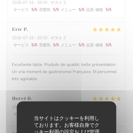
2026-07-16
- 20:00 - ゲスト 3
サービス
:
5
/5
雰囲気
:
5
/5
メニュー
:
5
/5
品質-価格
:
5
/5
Eric
P
2026-07-15
- 20:00 - ゲスト 3
サービス
:
5
/5
雰囲気
:
5
/5
メニュー
:
5
/5
品質-価格
:
5
/5
Excellente table. Produits de qualité, belle présentation.
Un vrai moment de gastronomie Française. Et personnel
très agréable.
Hervé
D
2026-07-03
- 19:30 - ゲスト 2
サービス
:
5
/5
雰囲気
:
5
/5
メニュー
:
5
/5
品質-価格
:
5
/5
当サイトはクッキーを利用し
ております。お客様自身でク
ッキー利用の設定および管理