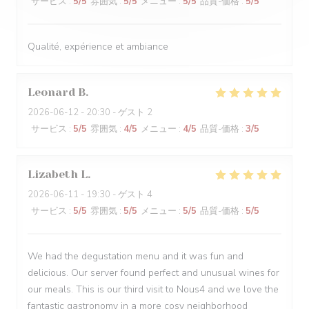
サービス
:
5
/5
雰囲気
:
5
/5
メニュー
:
5
/5
品質-価格
:
5
/5
Qualité, expérience et ambiance
Leonard
B
2026-06-12
- 20:30 - ゲスト 2
サービス
:
5
/5
雰囲気
:
4
/5
メニュー
:
4
/5
品質-価格
:
3
/5
Lizabeth
L
2026-06-11
- 19:30 - ゲスト 4
サービス
:
5
/5
雰囲気
:
5
/5
メニュー
:
5
/5
品質-価格
:
5
/5
We had the degustation menu and it was fun and
delicious. Our server found perfect and unusual wines for
our meals. This is our third visit to Nous4 and we love the
fantastic gastronomy in a more cosy neighborhood