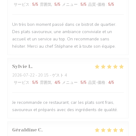
サービス
:
5
/5
雰囲気
:
5
/5
メニュー
:
5
/5
品質-価格
:
5
/5
Un très bon moment passé dans ce bistrot de quartier.
Des plats savoureux, une ambiance conviviale et un
accueil et un service au top. On recommande sans
hésiter. Merci au chef Stéphane et à toute son équipe.
Sylvie
L
2026-07-22
- 20:15 - ゲスト 4
サービス
:
5
/5
雰囲気
:
4
/5
メニュー
:
5
/5
品質-価格
:
4
/5
Je recommande ce restaurant, car les plats sont frais,
savoureux et préparés avec des ingrédients de qualité.
Géraldine
C