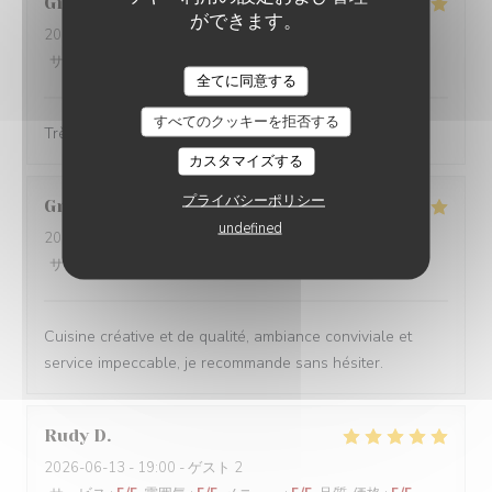
Gilles
G
ができます。
2026-06-23
- 12:30 - ゲスト 5
サービス
:
5
/5
雰囲気
:
5
/5
メニュー
:
5
/5
品質-価格
:
5
/5
全てに同意する
すべてのクッキーを拒否する
Très bon et très convivial
カスタマイズする
プライバシーポリシー
Grégoire
V
undefined
2026-06-18
- 20:45 - ゲスト 2
サービス
:
5
/5
雰囲気
:
5
/5
メニュー
:
5
/5
品質-価格
:
4
/5
Cuisine créative et de qualité, ambiance conviviale et
service impeccable, je recommande sans hésiter.
Rudy
D
2026-06-13
- 19:00 - ゲスト 2