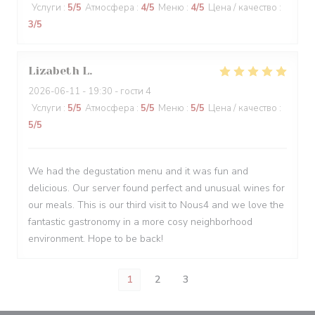
Услуги
:
5
/5
Атмосфера
:
4
/5
Меню
:
4
/5
Цена / качество
:
3
/5
Lizabeth
L
2026-06-11
- 19:30 - гости 4
Услуги
:
5
/5
Атмосфера
:
5
/5
Меню
:
5
/5
Цена / качество
:
5
/5
We had the degustation menu and it was fun and
delicious. Our server found perfect and unusual wines for
our meals. This is our third visit to Nous4 and we love the
fantastic gastronomy in a more cosy neighborhood
environment. Hope to be back!
1
2
3