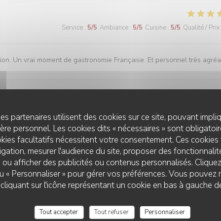
Service
:
5
/5
Ambiance
:
5
/5
Cuisine
:
5
/5
Qualité / Prix
ation. Un vrai moment de gastronomie Française. Et personnel très agréa
Service
:
5
/5
Ambiance
:
5
/5
Cuisine
:
5
/5
Qualité / Prix
es partenaires utilisent des cookies sur ce site, pouvant impli
re personnel. Les cookies dits « nécessaires » sont obligatoire
kies facultatifs nécessitent votre consentement. Ces cookies 
gation, mesurer l'audience du site, proposer des fonctionnalité
Service
:
5
/5
Ambiance
:
5
/5
Cuisine
:
5
/5
Qualité / Prix
 ou afficher des publicités ou contenus personnalisés. Clique
 ou « Personnaliser » pour gérer vos préférences. Vous pouvez 
liquant sur l'icône représentant un cookie en bas à gauche d
Tout accepter
Tout refuser
Personnaliser