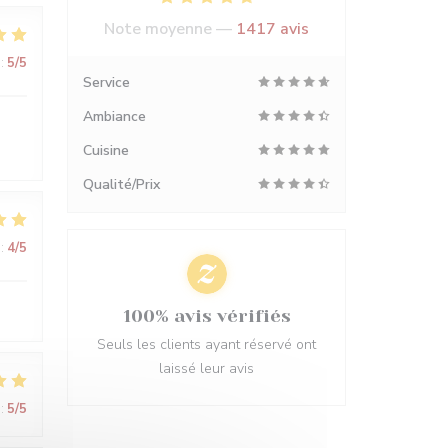
Note moyenne —
1417 avis
:
5
/5
Service
Ambiance
Cuisine
Qualité/Prix
:
4
/5
100% avis vérifiés
Seuls les clients ayant réservé ont
laissé leur avis
:
5
/5