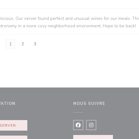
icious. Our server found perfect and unusual wines for our meals. This
gastronomy in a more cosy neighborhood environment. Hope to be back!
1
2
3
VATION
NOUS SUIVRE
e))
SERVER
Facebook ((ouvre une nouvel
Instagram ((ouvre une 