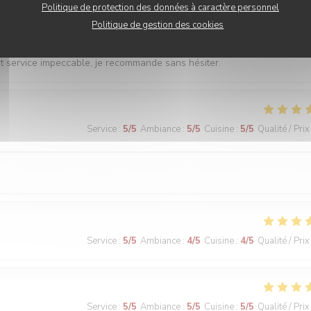
Politique de protection des données à caractère personnel
Service
:
5
/5
Ambiance
:
5
/5
Cuisine
:
5
/5
Qualité / Prix
Politique de gestion des cookies
 et service impeccable, je recommande sans hésiter.
Service
:
5
/5
Ambiance
:
5
/5
Cuisine
:
5
/5
Qualité / Prix
Service
:
5
/5
Ambiance
:
4
/5
Cuisine
:
4
/5
Qualité / Prix
Service
:
5
/5
Ambiance
:
5
/5
Cuisine
:
5
/5
Qualité / Prix