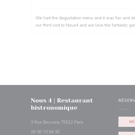
We had the degustation menu and it was fun and del
our third visit to Nous4 and we love the fantastic 
Nous 4 | Restaurant
RÉSER
bistronomique
((ouvre une nouvelle fenêtr
3 Rue Beccaria 75012 Paris
RÉ
06 06 70 64 92