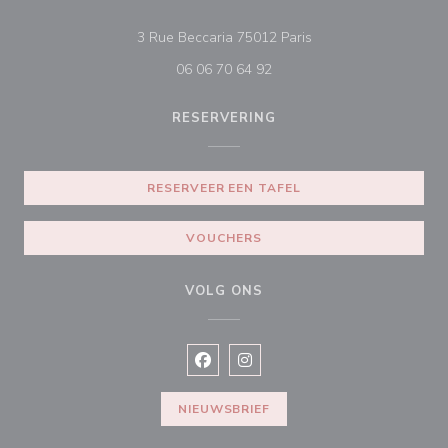
((opent in een nieuw 
3 Rue Beccaria 75012 Paris
06 06 70 64 92
RESERVERING
RESERVEER EEN TAFEL
VOUCHERS
VOLG ONS
Facebook ((opent in een nieuw vens
Instagram ((opent in een nieu
NIEUWSBRIEF