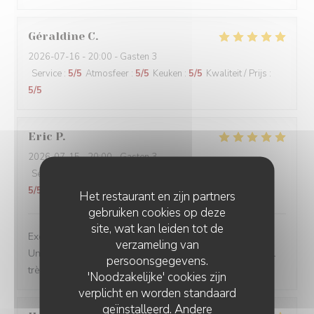
Géraldine
C
2026-07-16
- 20:00 - Gasten 3
Service
:
5
/5
Atmosfeer
:
5
/5
Keuken
:
5
/5
Kwaliteit / Prijs
:
5
/5
Eric
P
2026-07-15
- 20:00 - Gasten 3
Service
:
5
/5
Atmosfeer
:
5
/5
Keuken
:
5
/5
Kwaliteit / Prijs
:
5
/5
Het restaurant en zijn partners
gebruiken cookies op deze
site, wat kan leiden tot de
Excellente table. Produits de qualité, belle présentation.
verzameling van
Un vrai moment de gastronomie Française. Et personnel
persoonsgegevens.
très agréable.
'Noodzakelijke' cookies zijn
verplicht en worden standaard
geïnstalleerd. Andere