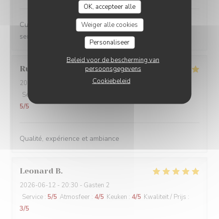
OK, accepteer alle
Cuisine créative et de qualité, ambiance conviviale et
Weiger alle cookies
service impeccable, je recommande sans hésiter.
Personaliseer
Beleid voor de bescherming van
Rudy
D
persoonsgegevens
Cookiebeleid
2026-06-13
- 19:00 - Gasten 2
Service
:
5
/5
Atmosfeer
:
5
/5
Keuken
:
5
/5
Kwaliteit / Prijs
:
5
/5
Qualité, expérience et ambiance
Leonard
B
2026-06-12
- 20:30 - Gasten 2
Service
:
5
/5
Atmosfeer
:
4
/5
Keuken
:
4
/5
Kwaliteit / Prijs
:
3
/5