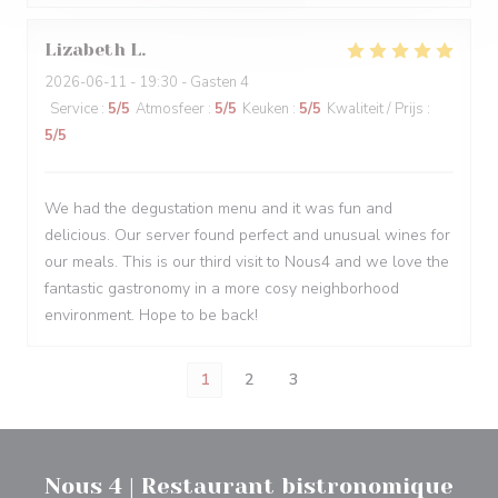
Lizabeth
L
2026-06-11
- 19:30 - Gasten 4
Service
:
5
/5
Atmosfeer
:
5
/5
Keuken
:
5
/5
Kwaliteit / Prijs
:
5
/5
We had the degustation menu and it was fun and
delicious. Our server found perfect and unusual wines for
our meals. This is our third visit to Nous4 and we love the
fantastic gastronomy in a more cosy neighborhood
environment. Hope to be back!
1
2
3
Nous 4 | Restaurant bistronomique