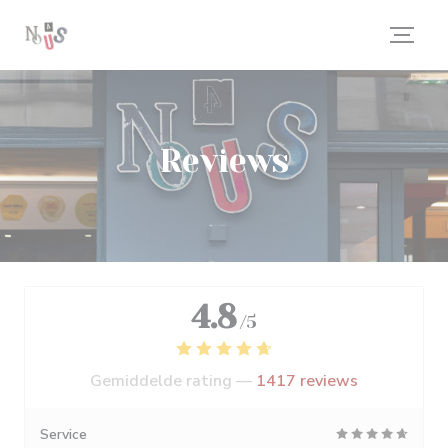
Cookies beheer paneel
Reviews
4.8
/5
Gemiddelde rating —
1417 reviews
Service