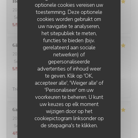
Hervé
D
optionele cookies vereisen uw
2026-07-03
- 19:30 - Gasten 2
toestemming. Deze optionele
Service
:
5
/5
Atmosfeer
:
5
/5
Keuken
:
5
/5
Kwaliteit / Prijs
:
cookies worden gebruikt om
5
/5
uw navigatie te analyseren,
het sitepubliek te meten,
functies te bieden (bijv.
Gilles
G
gerelateerd aan sociale
netwerken) of
2026-06-23
- 12:30 - Gasten 5
gepersonaliseerde
Service
:
5
/5
Atmosfeer
:
5
/5
Keuken
:
5
/5
Kwaliteit / Prijs
:
advertenties of inhoud weer
5
/5
te geven. Klik op 'OK,
accepteer alle', 'Weiger alle' of
Très bon et très convivial
'Personaliseer' om uw
voorkeuren te beheren. U kunt
uw keuzes op elk moment
Grégoire
V
wijzigen door op het
cookiepictogram linksonder op
2026-06-18
- 20:45 - Gasten 2
de sitepagina's te klikken.
Service
:
5
/5
Atmosfeer
:
5
/5
Keuken
:
5
/5
Kwaliteit / Prijs
:
4
/5