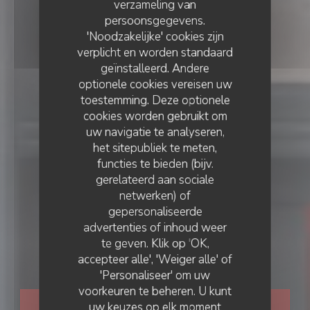
verzameling van
persoonsgegevens.
'Noodzakelijke' cookies zijn
verplicht en worden standaard
geïnstalleerd. Andere
optionele cookies vereisen uw
toestemming. Deze optionele
cookies worden gebruikt om
uw navigatie te analyseren,
het sitepubliek te meten,
functies te bieden (bijv.
gerelateerd aan sociale
FRANS RESTAURANT
•
PARIS
netwerken) of
gepersonaliseerde
Nous 4 | Restaurant
advertenties of inhoud weer
te geven. Klik op 'OK,
bistronomique
accepteer alle', 'Weiger alle' of
'Personaliseer' om uw
voorkeuren te beheren. U kunt
RESERVEER EEN TAFEL
uw keuzes op elk moment