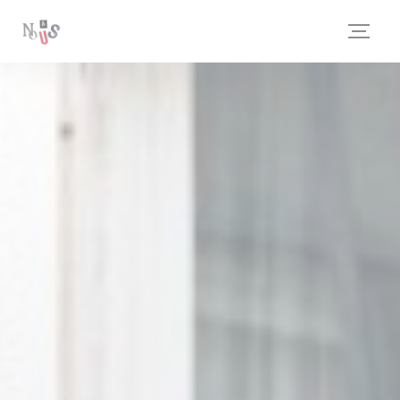
Πίνακας διαχείρισης "Μπισκότων" (Cookies)