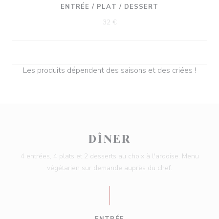
ENTRÉE / PLAT / DESSERT
32 €
Les produits dépendent des saisons et des criées !
DÎNER
4 entrées, 4 plats et 2 desserts au choix à l'ardoise. Menu
végétarien sur demande auprès du chef.