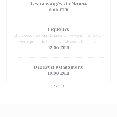
Les arrangés du Nous4
8,00 EUR
Liqueurs
Chartreuse / Génépi / Liqueur de Verveine-Framboise /
Vieille prune de Souillac / Calvados / Eau de vie
12,00 EUR
Digestif du moment
10,00 EUR
Prix TTC