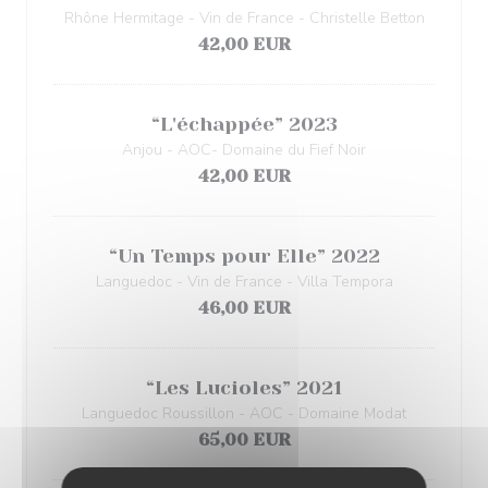
Rhône Hermitage - Vin de France - Christelle Betton
42,00 EUR
“L'échappée” 2023
Anjou - AOC- Domaine du Fief Noir
42,00 EUR
“Un Temps pour Elle” 2022
Languedoc - Vin de France - Villa Tempora
46,00 EUR
“Les Lucioles” 2021
Languedoc Roussillon - AOC - Domaine Modat
65,00 EUR