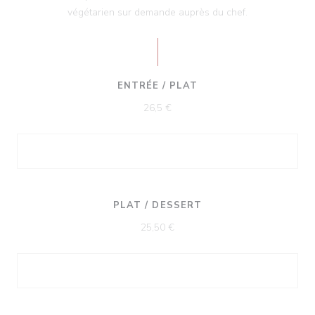
végétarien sur demande auprès du chef.
ENTRÉE / PLAT
26,5 €
PLAT / DESSERT
25,50 €