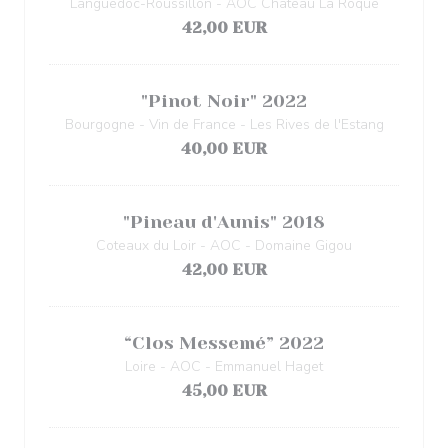
Languedoc-Roussillon - AOC Château La Roque
42,00 EUR
"Pinot Noir" 2022
Bourgogne - Vin de France - Les Rives de l'Estang
40,00 EUR
"Pineau d'Aunis" 2018
Coteaux du Loir - AOC - Domaine Gigou
42,00 EUR
“Clos Messemé” 2022
Loire - AOC - Emmanuel Haget
45,00 EUR