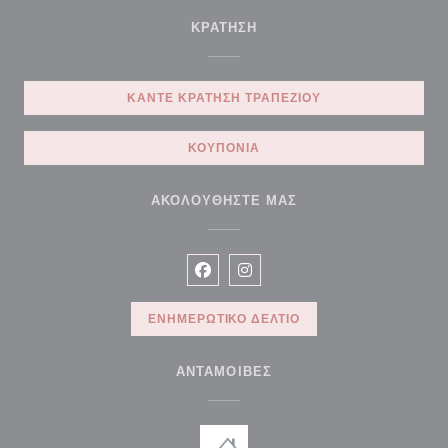
ΚΡΆΤΗΣΗ
ΚΆΝΤΕ ΚΡΆΤΗΣΗ ΤΡΑΠΕΖΙΟΎ
ΚΟΥΠΌΝΙΑ
ΑΚΟΛΟΥΘΉΣΤΕ ΜΑΣ
Facebook ((ανοίγει σε νέο παράθυρ
Instagram ((ανοίγει σε νέο π
ΕΝΗΜΕΡΩΤΙΚΌ ΔΕΛΤΊΟ
ΑΝΤΑΜΟΙΒΈΣ