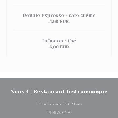
Double Expresso / café crème
4,60 EUR
Infusion / thé
6,00 EUR
Nous 4 | Restaurant bistronomique
((ανοίγει σε νέο παρά
3 Rue Beccaria 75012 Paris
06 06 70 64 92