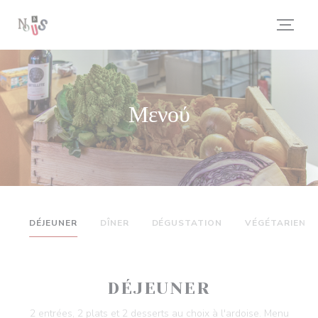
Πίνακας διαχείρισης "Μπισκότων" (Cookies)
Μενού
DÉJEUNER
DÎNER
DÉGUSTATION
VÉGÉTARIEN
DÉJEUNER
2 entrées, 2 plats et 2 desserts au choix à l'ardoise. Menu