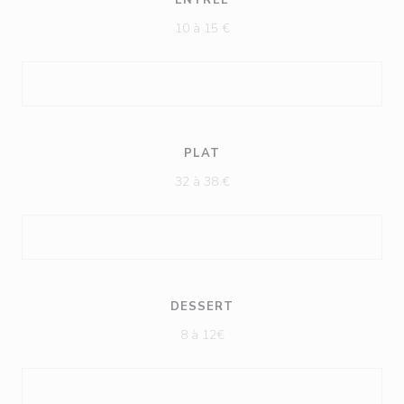
ENTRÉE
10 à 15 €
PLAT
32 à 38 €
DESSERT
8 à 12€