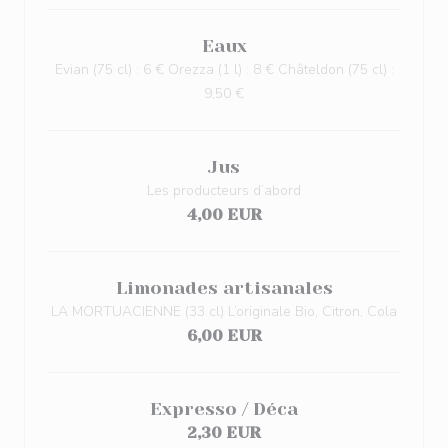
Eaux
Evian (75 cl) : 6 € Orezza (1 l) : 8 € Châteldon (75 cl) :
9,50 €
Jus
Les producteurs d’abord
4,00 EUR
Limonades artisanales
LA MORTUACIENNE (33 cl) L’originale Bio, Citron, Cola
6,00 EUR
Expresso / Déca
2,30 EUR