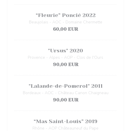
“Fleurie” Poncié 2022
Beaujolais - AOC - Domaine Chermette
60,00 EUR
"Ursus" 2020
Provence - Alpes - AOP - Clos de l'Ours
90,00 EUR
"Lalande-de-Pomerol" 2011
Bordeaux - AOC - Château Canon Chaigneau
90,00 EUR
“Mas Saint-Louis” 2019
Rhône - AOP Châteauneuf du Pape