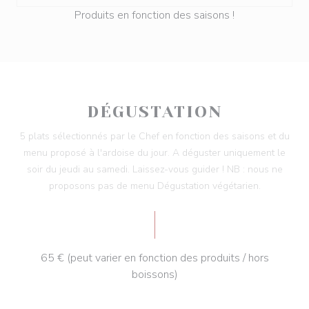
Produits en fonction des saisons !
DÉGUSTATION
5 plats sélectionnés par le Chef en fonction des saisons et du
menu proposé à l'ardoise du jour. A déguster uniquement le
soir du jeudi au samedi. Laissez-vous guider ! NB : nous ne
proposons pas de menu Dégustation végétarien.
65 € (peut varier en fonction des produits / hors
boissons)