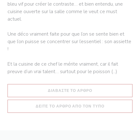
bleu vif pour créer le contraste… et bien entendu, une
cuisine ouverte sur la salle comme le veut ce must
actuel.
Une déco vraiment faite pour que l’on se sente bien et
que l’on puisse se concentrer sur l’essentiel : son assiette
!
Et la cuisine de ce chef le mérite vraiment, car il fait
preuve d’un vrai talent… surtout pour le poisson (...)
((ΑΝΟΊΓΕΙ ΣΕ ΝΈΟ ΠΑ
ΔΙΑΒΆΣΤΕ ΤΟ ΆΡΘΡΟ
((ΑΝΟΊΓΕΙ ΣΕ Ν
ΔΕΊΤΕ ΤΟ ΆΡΘΡΟ ΑΠΌ ΤΟΝ ΤΎΠΟ