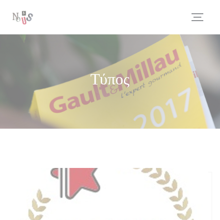
Πίνακας διαχείρισης "Μπισκότων" (Cookies)
Τύπος