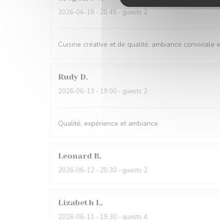
2026-06-18
- 20:45 - guests 2
Cuisine créative et de qualité, ambiance conviviale
Rudy
D
2026-06-13
- 19:00 - guests 2
Qualité, expérience et ambiance
Leonard
B
2026-06-12
- 20:30 - guests 2
Lizabeth
L
2026-06-11
- 19:30 - guests 4