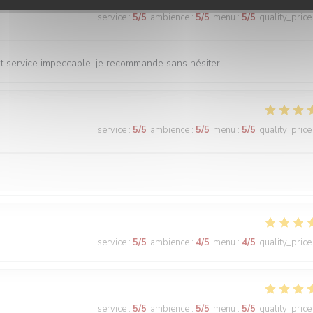
service
:
5
/5
ambience
:
5
/5
menu
:
5
/5
quality_price
 et service impeccable, je recommande sans hésiter.
service
:
5
/5
ambience
:
5
/5
menu
:
5
/5
quality_price
service
:
5
/5
ambience
:
4
/5
menu
:
4
/5
quality_price
service
:
5
/5
ambience
:
5
/5
menu
:
5
/5
quality_price