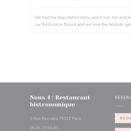
We had the degustation menu and it was fun and del
our third visit to Nous4 and we love the fantastic 
Nous 4 | Restaurant
RESER
bistronomique
((åbner i et nyt vindue))
3 Rue Beccaria 75012 Paris
BOOK
06 06 70 64 92