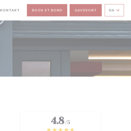
 KONTAKT
BOOK ET BORD
GAVEKORT
DA
4.8
/5