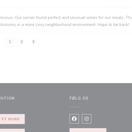
icious. Our server found perfect and unusual wines for our meals. This
gastronomy in a more cosy neighborhood environment. Hope to be back!
1
2
3
VATION
FØLG OS
 ET BORD
Facebook ((åbner i et nyt vi
Instagram ((åbner i et 