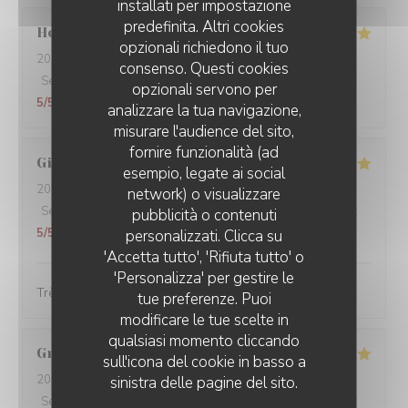
installati per impostazione
predefinita. Altri cookies
Hervé
D
opzionali richiedono il tuo
2026-07-03
- 19:30 - Ospiti 2
consenso. Questi cookies
Servizio
:
5
/5
Atmosfera
:
5
/5
Cucina
:
5
/5
Qualità / Prezzo
:
opzionali servono per
5
/5
analizzare la tua navigazione,
misurare l'audience del sito,
fornire funzionalità (ad
Gilles
G
esempio, legate ai social
2026-06-23
- 12:30 - Ospiti 5
network) o visualizzare
Servizio
:
5
/5
Atmosfera
:
5
/5
Cucina
:
5
/5
Qualità / Prezzo
:
pubblicità o contenuti
5
/5
personalizzati. Clicca su
'Accetta tutto', 'Rifiuta tutto' o
'Personalizza' per gestire le
Très bon et très convivial
tue preferenze. Puoi
modificare le tue scelte in
qualsiasi momento cliccando
Grégoire
V
sull'icona del cookie in basso a
2026-06-18
- 20:45 - Ospiti 2
sinistra delle pagine del sito.
Servizio
:
5
/5
Atmosfera
:
5
/5
Cucina
:
5
/5
Qualità / Prezzo
: