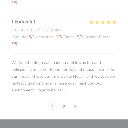
3
/5
Lizabeth
L
2026-06-11
- 19:30 - Ospiti 4
Servizio
:
5
/5
Atmosfera
:
5
/5
Cucina
:
5
/5
Qualità / Prezzo
:
5
/5
We had the degustation menu and it was fun and
delicious. Our server found perfect and unusual wines for
our meals. This is our third visit to Nous4 and we love the
fantastic gastronomy in a more cosy neighborhood
environment. Hope to be back!
1
2
3