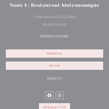
Nous 4 | Restaurant bistronomique
((apre una nuova fines
3 Rue Beccaria 75012 Paris
06 06 70 64 92
PRENOTAZIONE
PRENOTA
BUONI
SEGUICI
Facebook ((apre una nuova finestra)
Instagram ((apre una nuova fi
NEWSLETTER