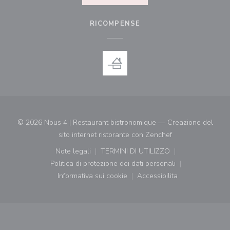
RICOMPENSE
© 2026 Nous 4 | Restaurant bistronomique — Creazione del
((apre una nuova f
sito internet ristorante con
Zenchef
Note legali
TERMINI DI UTILIZZO
((apre una nuova finestra))
((apre una nuova finestra))
Politica di protezione dei dati personali
((apre una nuova finestra))
Informativa sui cookie
Accessibilita
((apre una nuova finestra))
((apre una nuova finest