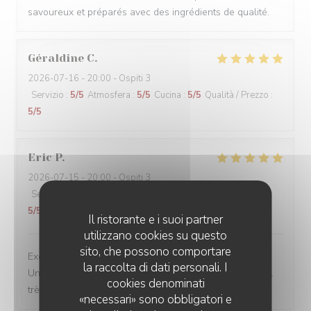
savoureux et préparés avec des ingrédients de qualité.
Géraldine
C
2026-07-16
- 20:00 - Ospiti 3
Servizio
:
5
/5
Atmosfera
:
5
/5
Cucina
:
5
/5
Qualità / Prezzo
:
5
/5
Eric
P
2026-07-15
- 20:00 - Ospiti 3
Servizio
:
5
/5
Atmosfera
:
5
/5
Cucina
:
5
/5
Qualità / Prezzo
:
5
/5
Il ristorante e i suoi partner
utilizzano cookies su questo
sito, che possono comportare
Excellente table. Produits de qualité, belle présentation.
la raccolta di dati personali. I
Un vrai moment de gastronomie Française. Et personnel
cookies denominati
très agréable.
«necessari» sono obbligatori e