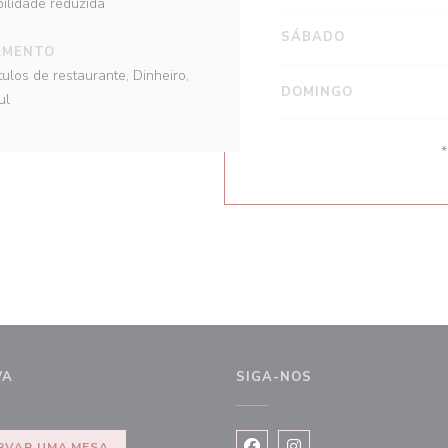
ilidade reduzida
SÁBADO
AMENTO
ulos de restaurante, Dinheiro,
DOMINGO
ul
VA
SIGA-NOS
RVAR UMA MESA