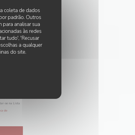
 na coleta de dados
 por padrão. Outros
 para analisar sua
lacionadas às redes
ar tudo', 'Recusar
 escolhas a qualquer
nas do site.
tar-se na Lista
ica de