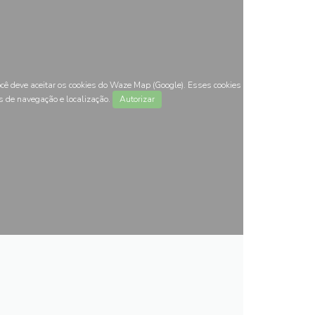
ocê deve aceitar os cookies do Waze Map (Google). Esses cookies
s de navegação e localização.
Autorizar