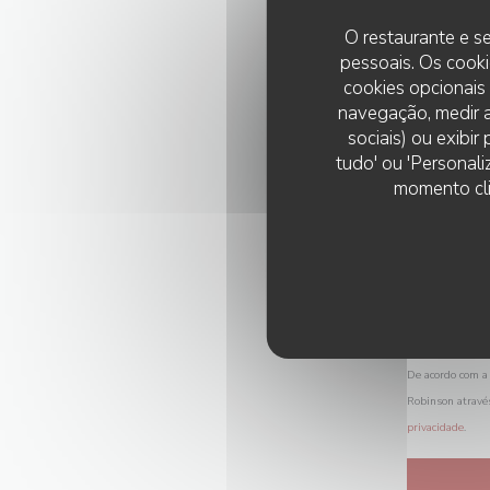
O restaurante e se
pessoais. Os cooki
cookies opcionais
navegação, medir a
sociais) ou exibi
tudo' ou 'Personali
momento cli
De acordo com a 
Robinson atravé
privacidade
.