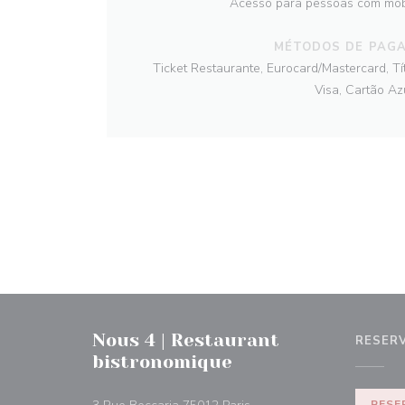
Acesso para pessoas com mob
MÉTODOS DE PAG
Ticket Restaurante, Eurocard/Mastercard, Tít
Visa, Cartão Az
Nous 4 | Restaurant
RESER
bistronomique
((abre numa nova janela))
RESE