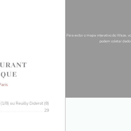
Para exibir o mapa interativo do Waze, v
podem coletar dado
AURANT
IQUE
((abre numa nova janela))
aris
(1/8) ou Reuilly Diderot (8)
29