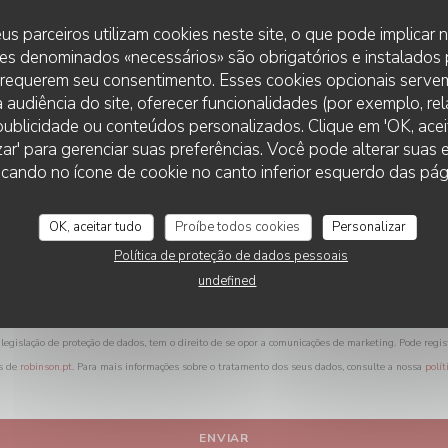
Deseja contactar-nos ?
us parceiros utilizam cookies neste site, o que pode implicar
Preencha o formulário abaixo!
es denominados «necessários» são obrigatórios e instalados
 requerem seu consentimento. Esses cookies opcionais servem
 audiência do site, oferecer funcionalidades (por exemplo, re
r publicidade ou conteúdos personalizados. Clique em 'OK, aceit
zar' para gerenciar suas preferências. Você pode alterar suas
cando no ícone de cookie no canto inferior esquerdo das pági
OK, aceitar tudo
Proíbe todos cookies
Personalizar
Política de proteção de dados pessoais
undefined
legislação de proteção de dados, tem o direito de se opor a comunicações de marketing. Pode regis
s de
robinson.pt
. Para mais informações sobre o tratamento dos seus dados, consulte a nossa
polít