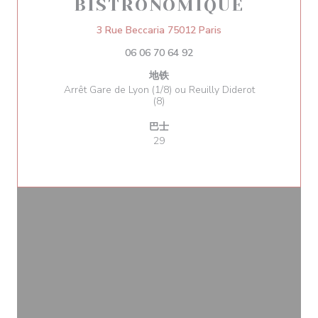
BISTRONOMIQUE
((在新窗口中打开))
3 Rue Beccaria 75012 Paris
06 06 70 64 92
地铁
Arrêt Gare de Lyon (1/8) ou Reuilly Diderot
(8)
巴士
29