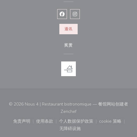
Facebook ((在新窗口中打开))
Instagram ((在新窗口中打开))
通讯
奖赏
© 2026 Nous 4 | Restaurant bistronomique — 餐馆网站创建者
((在新窗口中打开))
Zenchef
免责声明
使用条款
个人数据保护政策
cookie 策略
((在新窗口中打开))
((在新窗口中打开))
((在新窗口中打开))
((在新窗口中
无障碍设施
((在新窗口中打开))