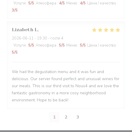
Услуги
:
5
/5
Атмосфера
:
4
/5
Меню
:
4
/5
Цена / качество
:
3
/5
Lizabeth
L
2026-06-11
- 19:30 - гости 4
Услуги
:
5
/5
Атмосфера
:
5
/5
Меню
:
5
/5
Цена / качество
:
5
/5
We had the degustation menu and it was fun and
delicious. Our server found perfect and unusual wines for
our meals. This is our third visit to Nous4 and we love the
fantastic gastronomy in a more cosy neighborhood
environment. Hope to be back!
1
2
3