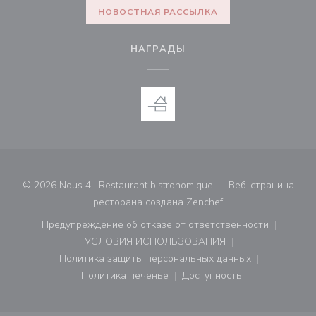
НОВОСТНАЯ РАССЫЛКА
НАГРАДЫ
© 2026 Nous 4 | Restaurant bistronomique — Веб-страница
((открывается в нов
ресторана создана
Zenchef
Предупреждение об отказе от ответственности
((открывается в новом окне))
УСЛОВИЯ ИСПОЛЬЗОВАНИЯ
((открывается в новом окне))
Политика защиты персональных данных
((открывается в новом окне))
Политика печенье
Доступность
((открывается в новом окне))
((открывается в новом