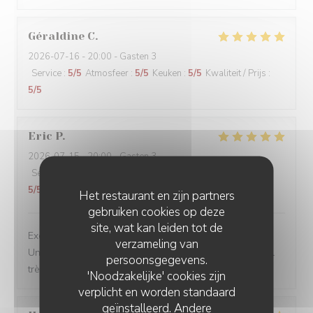
Géraldine
C
2026-07-16
- 20:00 - Gasten 3
Service
:
5
/5
Atmosfeer
:
5
/5
Keuken
:
5
/5
Kwaliteit / Prijs
:
5
/5
Eric
P
2026-07-15
- 20:00 - Gasten 3
Service
:
5
/5
Atmosfeer
:
5
/5
Keuken
:
5
/5
Kwaliteit / Prijs
:
5
/5
Het restaurant en zijn partners
gebruiken cookies op deze
site, wat kan leiden tot de
Excellente table. Produits de qualité, belle présentation.
verzameling van
Un vrai moment de gastronomie Française. Et personnel
persoonsgegevens.
très agréable.
'Noodzakelijke' cookies zijn
verplicht en worden standaard
geïnstalleerd. Andere