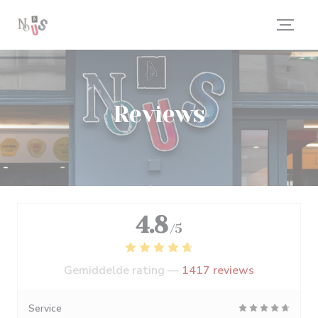
Cookies beheer paneel
Reviews
4.8
/5
Gemiddelde rating —
1417 reviews
Service