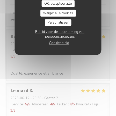
OK, accepteer alle
Cuisine créative et de qualité, ambiance conviviale et
Weiger alle cookies
service impeccable, je recommande sans hésiter.
Personaliseer
Beleid voor de bescherming van
Rudy
D
persoonsgegevens
Cookiebeleid
2026-06-13
- 19:00 - Gasten 2
Service
:
5
/5
Atmosfeer
:
5
/5
Keuken
:
5
/5
Kwaliteit / Prijs
:
5
/5
Qualité, expérience et ambiance
Leonard
B
2026-06-12
- 20:30 - Gasten 2
Service
:
5
/5
Atmosfeer
:
4
/5
Keuken
:
4
/5
Kwaliteit / Prijs
:
3
/5