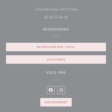
((opent in een nieuw 
3 Rue Beccaria 75012 Paris
06 06 70 64 92
RESERVERING
RESERVEER EEN TAFEL
VOUCHERS
VOLG ONS
Facebook ((opent in een nieuw vens
Instagram ((opent in een nieu
NIEUWSBRIEF