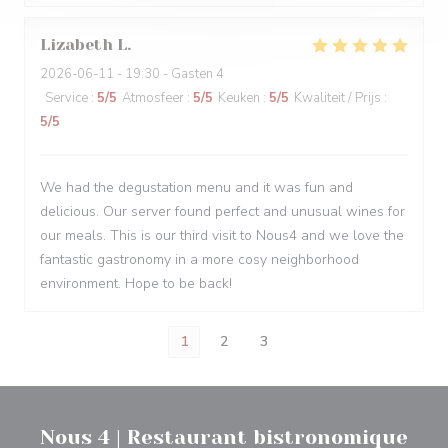
Lizabeth
L
2026-06-11
- 19:30 - Gasten 4
Service
:
5
/5
Atmosfeer
:
5
/5
Keuken
:
5
/5
Kwaliteit / Prijs
:
5
/5
We had the degustation menu and it was fun and
delicious. Our server found perfect and unusual wines for
our meals. This is our third visit to Nous4 and we love the
fantastic gastronomy in a more cosy neighborhood
environment. Hope to be back!
1
2
3
Nous 4 | Restaurant bistronomique