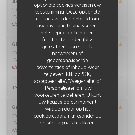
Hervé
D
optionele cookies vereisen uw
2026-07-03
- 19:30 - Gasten 2
toestemming. Deze optionele
Service
:
5
/5
Atmosfeer
:
5
/5
Keuken
:
5
/5
Kwaliteit / Prijs
:
cookies worden gebruikt om
5
/5
uw navigatie te analyseren,
het sitepubliek te meten,
functies te bieden (bijv.
Gilles
G
gerelateerd aan sociale
netwerken) of
2026-06-23
- 12:30 - Gasten 5
gepersonaliseerde
Service
:
5
/5
Atmosfeer
:
5
/5
Keuken
:
5
/5
Kwaliteit / Prijs
:
advertenties of inhoud weer
5
/5
te geven. Klik op 'OK,
accepteer alle', 'Weiger alle' of
Très bon et très convivial
'Personaliseer' om uw
voorkeuren te beheren. U kunt
uw keuzes op elk moment
Grégoire
V
wijzigen door op het
cookiepictogram linksonder op
2026-06-18
- 20:45 - Gasten 2
de sitepagina's te klikken.
Service
:
5
/5
Atmosfeer
:
5
/5
Keuken
:
5
/5
Kwaliteit / Prijs
:
4
/5