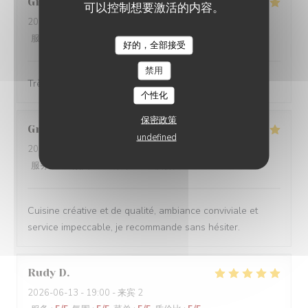
Gilles
G
可以控制想要激活的内容。
2026-06-23
- 12:30 - 来宾 5
服务
:
5
/5
氛围
:
5
/5
菜单
:
5
/5
质价比
:
5
/5
好的，全部接受
禁用
Très bon et très convivial
个性化
保密政策
Grégoire
V
undefined
2026-06-18
- 20:45 - 来宾 2
服务
:
5
/5
氛围
:
5
/5
菜单
:
5
/5
质价比
:
4
/5
Cuisine créative et de qualité, ambiance conviviale et
service impeccable, je recommande sans hésiter.
Rudy
D
2026-06-13
- 19:00 - 来宾 2