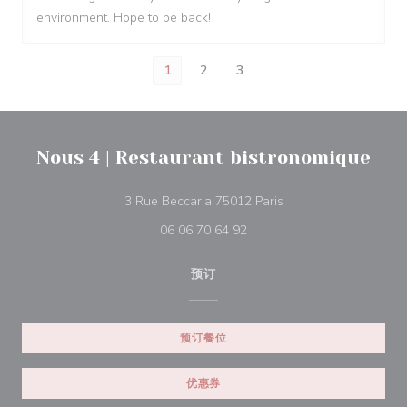
environment. Hope to be back!
1
2
3
Nous 4 | Restaurant bistronomique
((在新窗口中打开))
3 Rue Beccaria 75012 Paris
06 06 70 64 92
预订
预订餐位
优惠券