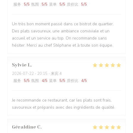
服务
:
5
/5
氛围
:
5
/5
菜单
:
5
/5
质价比
:
5
/5
Un très bon moment passé dans ce bistrot de quartier.
Des plats savoureux, une ambiance conviviale et un
accueil et un service au top. On recommande sans
hésiter. Merci au chef Stéphane et à toute son équipe.
Sylvie
L
2026-07-22
- 20:15 - 来宾 4
服务
:
5
/5
氛围
:
4
/5
菜单
:
5
/5
质价比
:
4
/5
Je recommande ce restaurant, car les plats sont frais,
savoureux et préparés avec des ingrédients de qualité.
Géraldine
C