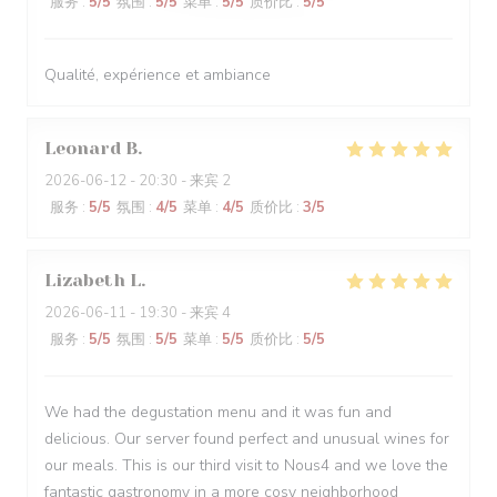
服务
:
5
/5
氛围
:
5
/5
菜单
:
5
/5
质价比
:
5
/5
Qualité, expérience et ambiance
Leonard
B
2026-06-12
- 20:30 - 来宾 2
服务
:
5
/5
氛围
:
4
/5
菜单
:
4
/5
质价比
:
3
/5
Lizabeth
L
2026-06-11
- 19:30 - 来宾 4
服务
:
5
/5
氛围
:
5
/5
菜单
:
5
/5
质价比
:
5
/5
We had the degustation menu and it was fun and
delicious. Our server found perfect and unusual wines for
our meals. This is our third visit to Nous4 and we love the
fantastic gastronomy in a more cosy neighborhood