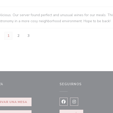
icious. Our server found perfect and unusual wines for our meals. This
gastronomy in a more cosy neighborhood environment. Hope to be back!
1
2
3
VA
SEGUIRNOS
a))
RVAR UNA MESA
Facebook ((abre en una nuev
Instagram ((abre en u