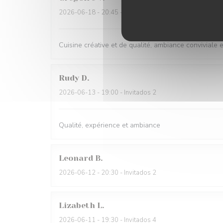
2026-06-18
- 20:45 - Invitados 2
Cuisine créative et de qualité, ambiance conviviale
Rudy
D
2026-06-13
- 19:00 - Invitados 2
Qualité, expérience et ambiance
Leonard
B
2026-06-12
- 20:30 - Invitados 2
Lizabeth
L
2026-06-11
- 19:30 - Invitados 4