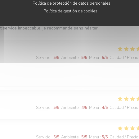
Política de protección de datos personales
Servicio
:
5
/5
Ambiente
:
5
/5
Menú
:
5
/5
Calidad / Precio
Política de gestión de cookies
 et service impeccable, je recommande sans hésiter.
Servicio
:
5
/5
Ambiente
:
5
/5
Menú
:
5
/5
Calidad / Precio
Servicio
:
5
/5
Ambiente
:
4
/5
Menú
:
4
/5
Calidad / Precio
Servicio
:
5
/5
Ambiente
:
5
/5
Menú
:
5
/5
Calidad / Precio