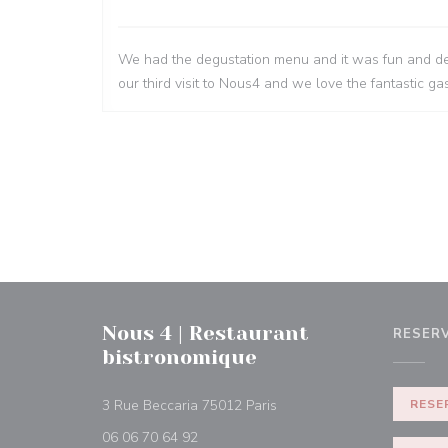
We had the degustation menu and it was fun and del
our third visit to Nous4 and we love the fantastic 
Nous 4 | Restaurant
RESER
bistronomique
((abre en una nueva ventan
3 Rue Beccaria 75012 Paris
RESE
06 06 70 64 92