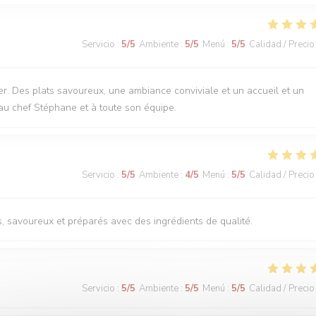
Servicio
:
5
/5
Ambiente
:
5
/5
Menú
:
5
/5
Calidad / Precio
r. Des plats savoureux, une ambiance conviviale et un accueil et un
au chef Stéphane et à toute son équipe.
Servicio
:
5
/5
Ambiente
:
4
/5
Menú
:
5
/5
Calidad / Precio
s, savoureux et préparés avec des ingrédients de qualité.
Servicio
:
5
/5
Ambiente
:
5
/5
Menú
:
5
/5
Calidad / Precio