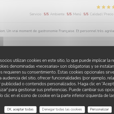
Servicio
:
5
/5
Ambiente
:
5
/5
Menú
:
5
/5
Calidad / Precio
ation. Un vrai moment de gastronomie Française. Et personnel très agréa
Servicio
:
5
/5
Ambiente
:
5
/5
Menú
:
5
/5
Calidad / Precio
socios utilizan cookies en este sitio, lo que puede implicar la
okies denominadas «necesarias» son obligatorias y se instalan
s requieren su consentimiento. Estas cookies opcionales sirve
a audiencia del sitio, ofrecer funcionalidades (por ejemplo, re
Servicio
:
5
/5
Ambiente
:
5
/5
Menú
:
5
/5
Calidad / Precio
r publicidad o contenidos personalizados. Haga clic en 'Acept
lizar' para gestionar sus preferencias. Puede cambiar sus opci
lic en el icono de cookie en la parte inferior izquierda de las
OK, aceptar todas
Denegar todas las cookies
Personalizar