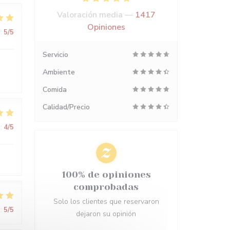
Valoración media —
1417
Opiniones
:
5
/5
Servicio
Ambiente
Comida
Calidad/Precio
:
4
/5
100% de opiniones
comprobadas
Solo los clientes que reservaron
:
5
/5
dejaron su opinión