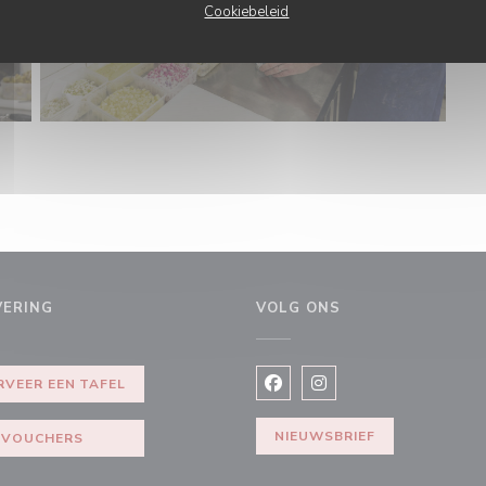
Cookiebeleid
VERING
VOLG ONS
r))
RVEER EEN TAFEL
Facebook ((opent in een nie
Instagram ((opent in e
NIEUWSBRIEF
VOUCHERS