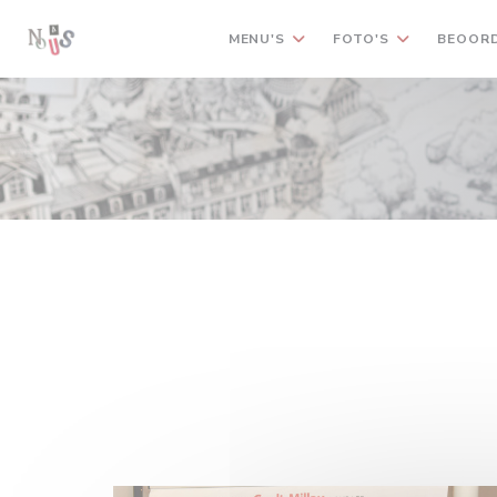
Cookies beheer paneel
MENU'S
FOTO'S
BEOORD