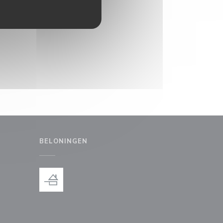
BELONINGEN
uw venster))
en nieuw venster))