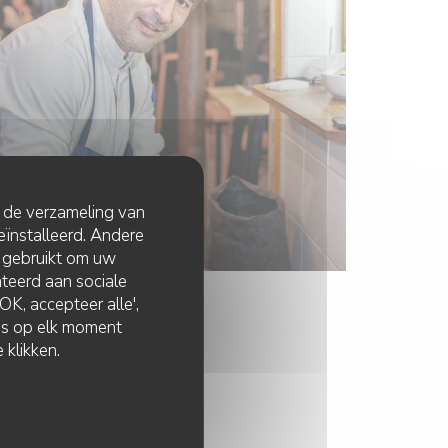
t de verzameling van
eïnstalleerd. Andere
 gebruikt om uw
lateerd aan sociale
K, accepteer alle',
zes op elk moment
 klikken.