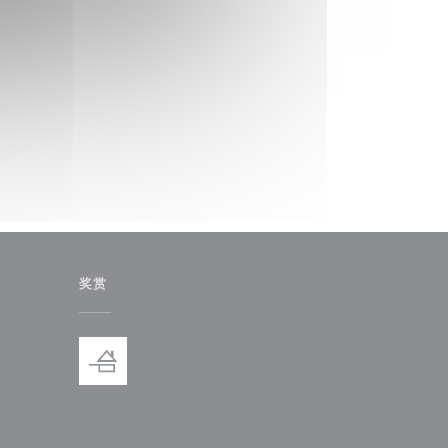
奖赏
)
中打开))